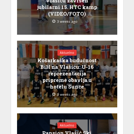
Vlašiću završen
jubilarni 15. HTC kamp
(VIDEO/FOTO)
3 weeks ago
Aktuelno
Košarkaška budućnost
BiH na Vlašiću: U-16
reprezentacija
pripreme obavlja u
hotelu Sunce
3 weeks ago
Aktuelno
Pansion Vlašić Ski