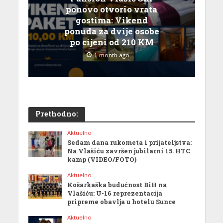
ponovo otvorio vrata
gostima: Vikend
ponuda za dvije osobe
po cijeni od 210 KM
1 month ago
Prethodno:
Aktuelno
Sedam dana rukometa i prijateljstva:
Na Vlašiću završen jubilarni 15. HTC
kamp (VIDEO/FOTO)
Aktuelno
Košarkaška budućnost BiH na
Vlašiću: U-16 reprezentacija
pripreme obavlja u hotelu Sunce
Aktuelno