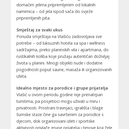
domaćim jelima pripremljenim od lokalnih
namirnica – od jela ispod sača do svježe
pripremljenih pita.
Smještaj za svaki ukus
Ponuda smještaja na Vlašiću zadovoljava sve
potrebe – od luksuznih hotela sa spa i wellness
sadržajima, preko planinskih vila i apartmana, do
rustikalnih koliba koje pružaju autentičan doživljaj
života u planini. Mnogi objekti nude i dodatne
pogodnosti poput saune, masaža ili organizovanih
izleta.
Idealno mjesto za porodice i grupe prijatelja
Vlašić u ovom periodu godine nije prenatrpan
turistima, pa posjetioci mogu uživati u miru i
privatnosti. Prostrani travnjaci, igrališta i blage
šumske staze čine ga savršenim za porodice s
djecom, dok organizovani izleti i sportske
aktivnosti privlače grupe prijatelja i timove koji žele