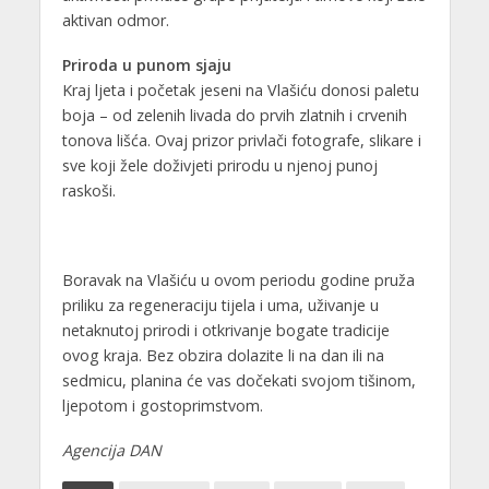
aktivan odmor.
Priroda u punom sjaju
Kraj ljeta i početak jeseni na Vlašiću donosi paletu
boja – od zelenih livada do prvih zlatnih i crvenih
tonova lišća. Ovaj prizor privlači fotografe, slikare i
sve koji žele doživjeti prirodu u njenoj punoj
raskoši.
Boravak na Vlašiću u ovom periodu godine pruža
priliku za regeneraciju tijela i uma, uživanje u
netaknutoj prirodi i otkrivanje bogate tradicije
ovog kraja. Bez obzira dolazite li na dan ili na
sedmicu, planina će vas dočekati svojom tišinom,
ljepotom i gostoprimstvom.
Agencija DAN