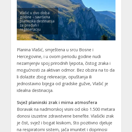
Vlašić u ovo doba
godine – savršena
planinska destinacija
za predah i
regeneraciju
Planina Vlašić, smještena u srcu Bosne i
Hercegovine, i u ovom periodu godine nudi
nezamjenjiv spoj prirodnih ljepota, čistog zraka i
mogućnosti za aktivan odmor. Bez obzira na to da
li dolazite zbog rekreacije, opuštanja ili
jednostavno bijega od gradske gužve, Vlašić je
idealna destinacija.
Svjež planinski zrak i mirna atmosfera
Boravak na nadmorskoj visini od oko 1.500 metara
donosi izuzetne zdravstvene benefite. Vlašićki zrak
je čist, svjež i bogat kisikom, što pozitivno djeluje
na respiratorni sistem, jača imunitet i doprinosi