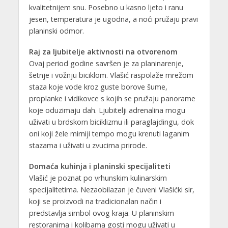
kvalitetnijem snu. Posebno u kasno ljeto i ranu
jesen, temperatura je ugodna, a noći pružaju pravi
planinski odmor.
Raj za ljubitelje aktivnosti na otvorenom
Ovaj period godine savršen je za planinarenje,
šetnje i vožnju biciklom. Vlašić raspolaže mrežom
staza koje vode kroz guste borove šume,
proplanke i vidikovce s kojih se pružaju panorame
koje oduzimaju dah. Ljubitelji adrenalina mogu
uživati u brdskom biciklizmu ili paraglajdingu, dok
oni koji žele mirniji tempo mogu krenuti laganim
stazama i uživati u zvucima prirode.
Domaća kuhinja i planinski specijaliteti
Vlašić je poznat po vrhunskim kulinarskim
specijalitetima. Nezaobilazan je čuveni Vlašićki sir,
koji se proizvodi na tradicionalan način i
predstavlja simbol ovog kraja. U planinskim
restoranima i kolibama gosti mogu uživati u