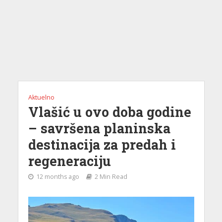
Aktuelno
Vlašić u ovo doba godine
– savršena planinska
destinacija za predah i
regeneraciju
12 months ago
2 Min Read