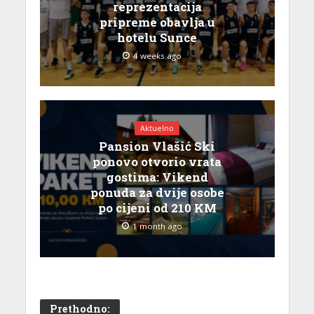
reprezentacija
pripreme obavlja u
hotelu Sunce
4 weeks ago
Aktuelno
Pansion Vlašić Ski
ponovo otvorio vrata
gostima: Vikend
ponuda za dvije osobe
po cijeni od 210 KM
1 month ago
Prethodno: