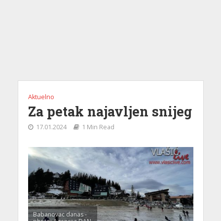
Aktuelno
Za petak najavljen snijeg
17.01.2024
1 Min Read
Babanovac danas -