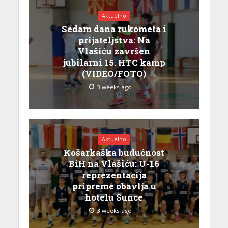
Aktuelno
Sedam dana rukometa i
prijateljstva: Na
Vlašiću završen
jubilarni 15. HTC kamp
(VIDEO/FOTO)
3 weeks ago
Aktuelno
Košarkaška budućnost
BiH na Vlašiću: U-16
reprezentacija
pripreme obavlja u
hotelu Sunce
3 weeks ago