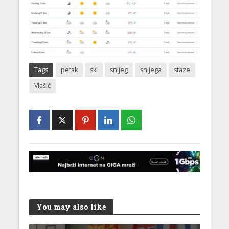
Tags
petak
ski
snijeg
snijega
staze
Vlašić
You may also like