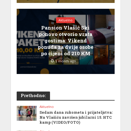
Aktuelno
Pansion Vlašić Ski
ponovo otvorio vrata
gostima: Vikend
ponuda za dvije osobe
po cijeni od 210 KM
1 month ago
Prethodno:
Aktuelno
Sedam dana rukometa i prijateljstva:
Na Vlašiću završen jubilarni 15. HTC
kamp (VIDEO/FOTO)