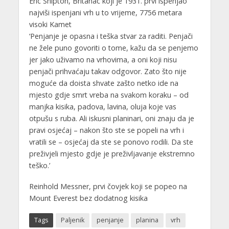
Eric Shipton, Britanac koji je 1931. prvi ispenjao
najviši ispenjani vrh u to vrijeme, 7756 metara
visoki Kamet
‘Penjanje je opasna i teška stvar za raditi. Penjači
ne žele puno govoriti o tome, kažu da se penjemo
jer jako uživamo na vrhovima, a oni koji nisu
penjači prihvaćaju takav odgovor. Zato što nije
moguće da doista shvate zašto netko ide na
mjesto gdje smrt vreba na svakom koraku – od
manjka kisika, padova, lavina, oluja koje vas
otpušu s ruba. Ali iskusni planinari, oni znaju da je
pravi osjećaj – nakon što ste se popeli na vrh i
vratili se – osjećaj da ste se ponovo rodili. Da ste
preživjeli mjesto gdje je preživljavanje ekstremno
teško.’
Reinhold Messner, prvi čovjek koji se popeo na
Mount Everest bez dodatnog kisika
Tags
Paljenik
penjanje
planina
vrh