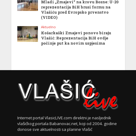
Mladi „Zmajevi“ na krovu Bosne: U-20
reprezentacija BiH brusi formu na
Vlašiću pred Evropsko prvenstvo
(VIDEO)
Aktuelno
Košarkaški Zmajevi ponovo biraju
Vlašić: Reprezentacija BiH ovdje
počinje put ka novim uspjesima
Internet portal VlasicLIVE.com direktni je nasljednik
vlašićkog portala Babanovac.net, koji od 2004. godine
donose sve aktuelnosti sa planine Vlašić