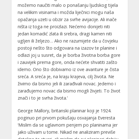
možemo naučiti malo o ponašanju ljudskog tijela
na velikim visinama i možda liječnici mogu naša
opažanja uzeti u obzir za svrhe avijacije. Ali inače
ništa iz toga ne proizlazi. Nećemo donijeti niti
jedan komadić zlata ili srebra, dragi kamen niti
ugljen ili željezo… Ako ne razumijete da u čovjeku
postoji nešto što odgovara na izazov te planine i
odlazi joj u susret, da je borba životna borba gore
i zauvijek prema gore, onda nećete shvatiti zašto
idemo. Ono što dobivamo iz ove avanture je čista
sreća. A sreća je, na kraju krajeva, cilj života. Ne
živimo da bismo jeli ili zarađivali novac. Jedemo i
zarađujemo novac da bismo mogli živjeti. To život
znači i to je svrha života.’
George Mallory, britanski planinar koji je 1924.
poginuo pri prvom pokušaju osvajanja Everesta
‘Mislim da se uglavnom penjem po planinama jer
jako uživam u tome. Nikad ne analiziram previše