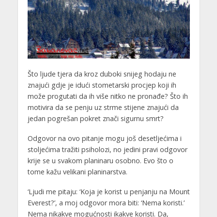
Što ljude tjera da kroz duboki snijeg hodaju ne
znajući gdje je idući stometarski procjep koji ih
može progutati da ih više nitko ne pronađe? Što ih
motivira da se penju uz strme stijene znajući da
jedan pogrešan pokret znači sigurnu smrt?
Odgovor na ovo pitanje mogu još desetljećima i
stoljećima tražiti psiholozi, no jedini pravi odgovor
krije se u svakom planinaru osobno. Evo što o
tome kažu velikani planinarstva.
‘Ljudi me pitaju: ‘Koja je korist u penjanju na Mount
Everest?’, a moj odgovor mora biti: ‘Nema koristi.’
Nema nikakve mogućnosti ikakve koristi. Da,