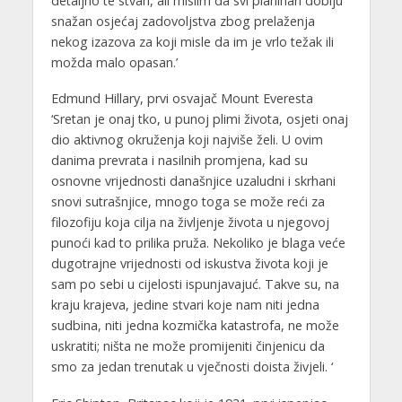
detaljno te stvari, ali mislim da svi planinari dobiju
snažan osjećaj zadovoljstva zbog prelaženja
nekog izazova za koji misle da im je vrlo težak ili
možda malo opasan.’
Edmund Hillary, prvi osvajač Mount Everesta
‘Sretan je onaj tko, u punoj plimi života, osjeti onaj
dio aktivnog okruženja koji najviše želi. U ovim
danima prevrata i nasilnih promjena, kad su
osnovne vrijednosti današnjice uzaludni i skrhani
snovi sutrašnjice, mnogo toga se može reći za
filozofiju koja cilja na življenje života u njegovoj
punoći kad to prilika pruža. Nekoliko je blaga veće
dugotrajne vrijednosti od iskustva života koji je
sam po sebi u cijelosti ispunjavajuć. Takve su, na
kraju krajeva, jedine stvari koje nam niti jedna
sudbina, niti jedna kozmička katastrofa, ne može
uskratiti; ništa ne može promijeniti činjenicu da
smo za jedan trenutak u vječnosti doista živjeli. ‘