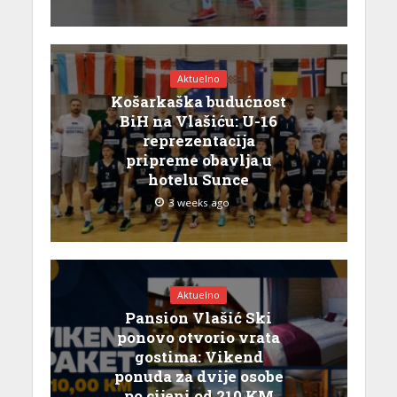
Aktuelno
Košarkaška budućnost
BiH na Vlašiću: U-16
reprezentacija
pripreme obavlja u
hotelu Sunce
3 weeks ago
Aktuelno
Pansion Vlašić Ski
ponovo otvorio vrata
gostima: Vikend
ponuda za dvije osobe
po cijeni od 210 KM