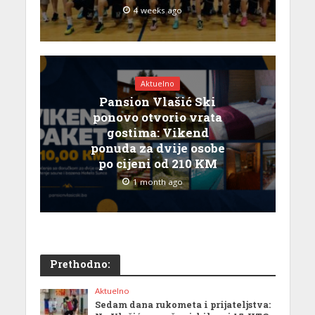
4 weeks ago
Aktuelno
Pansion Vlašić Ski
ponovo otvorio vrata
gostima: Vikend
ponuda za dvije osobe
po cijeni od 210 KM
1 month ago
Prethodno:
Aktuelno
Sedam dana rukometa i prijateljstva: