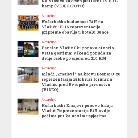
Na Vlašiću završen jubilarni 15. HTC
kamp (VIDEO/FOTO)
Aktuelno
Košarkaška budućnost BiH na
Vlašiću: U-16 reprezentacija
pripreme obavlja u hotelu Sunce
Aktuelno
Pansion Vlašić Ski ponovo otvorio
vrata gostima: Vikend ponuda za
dvije osobe po cijeni od 210 KM
Aktuelno
Mladi „Zmajevi“ na krovu Bosne: U-20
reprezentacija BiH brusi formu na
Vlašiću pred Evropsko prvenstvo
(VIDEO)
Aktuelno
Košarkaški Zmajevi ponovo biraju
Vlašić: Reprezentacija BiH ovdje
počinje put ka novim uspjesima