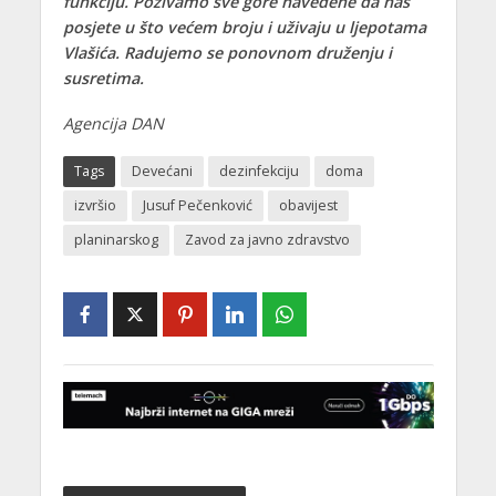
funkciju. Pozivamo sve gore navedene da nas
posjete u što većem broju i uživaju u ljepotama
Vlašića. Radujemo se ponovnom druženju i
susretima.
Agencija DAN
Tags
Devećani
dezinfekciju
doma
izvršio
Jusuf Pečenković
obavijest
planinarskog
Zavod za javno zdravstvo