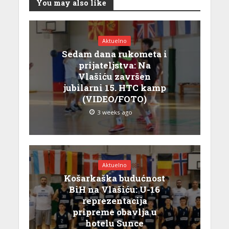
You may also like
Aktuelno
Sedam dana rukometa i
prijateljstva: Na
Vlašiću završen
jubilarni 15. HTC kamp
(VIDEO/FOTO)
3 weeks ago
Aktuelno
Košarkaška budućnost
BiH na Vlašiću: U-16
reprezentacija
pripreme obavlja u
hotelu Sunce