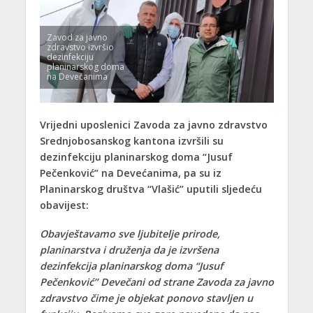
Zavod za javno
zdravstvo izvršio
dezinfekciju
planinarskog doma
na Devećanima
Vrijedni uposlenici Zavoda za javno zdravstvo
Srednjobosanskog kantona izvršili su
dezinfekciju planinarskog doma “Jusuf
Pečenković” na Devećanima, pa su iz
Planinarskog društva “Vlašić” uputili sljedeću
obavijest:
Obavještavamo sve ljubitelje prirode,
planinarstva i druženja da je izvršena
dezinfekcija planinarskog doma “Jusuf
Pečenković” Devečani od strane Zavoda za javno
zdravstvo čime je objekat ponovo stavljen u