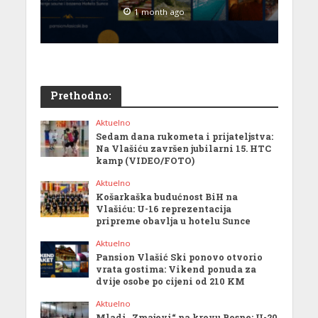
1 month ago
Prethodno:
Aktuelno
Sedam dana rukometa i prijateljstva:
Na Vlašiću završen jubilarni 15. HTC
kamp (VIDEO/FOTO)
Aktuelno
Košarkaška budućnost BiH na
Vlašiću: U-16 reprezentacija
pripreme obavlja u hotelu Sunce
Aktuelno
Pansion Vlašić Ski ponovo otvorio
vrata gostima: Vikend ponuda za
dvije osobe po cijeni od 210 KM
Aktuelno
Mladi „Zmajevi“ na krovu Bosne: U-20