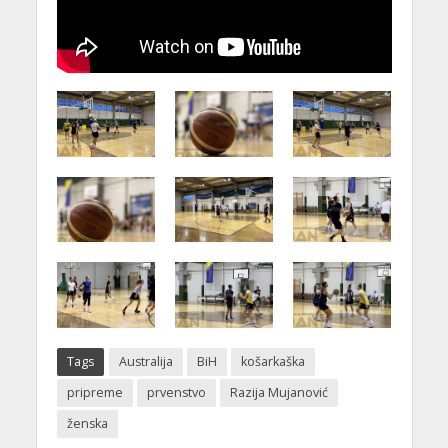
Tags
Australija
BiH
košarkaška
pripreme
prvenstvo
Razija Mujanović
ženska