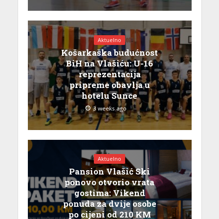
Aktuelno
Košarkaška budućnost
BiH na Vlašiću: U-16
reprezentacija
pripreme obavlja u
hotelu Sunce
3 weeks ago
Aktuelno
Pansion Vlašić Ski
ponovo otvorio vrata
gostima: Vikend
ponuda za dvije osobe
po cijeni od 210 KM