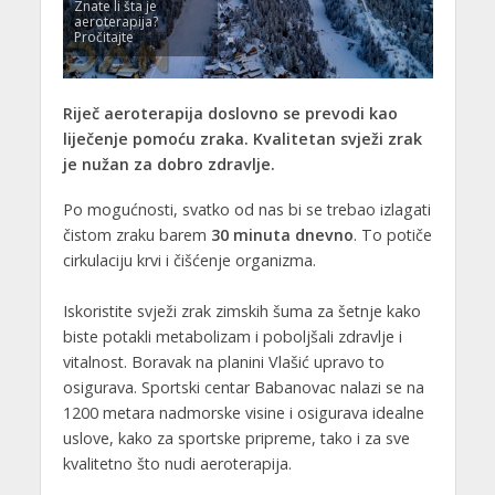
Znate li šta je
aeroterapija?
Pročitajte
Riječ aeroterapija doslovno se prevodi kao
liječenje pomoću zraka. Kvalitetan svježi zrak
je nužan za dobro zdravlje.
Po mogućnosti, svatko od nas bi se trebao izlagati
čistom zraku barem
30 minuta dnevno
. To potiče
cirkulaciju krvi i čišćenje organizma.
Iskoristite svježi zrak zimskih šuma za šetnje kako
biste potakli metabolizam i poboljšali zdravlje i
vitalnost. Boravak na planini Vlašić upravo to
osigurava. Sportski centar Babanovac nalazi se na
1200 metara nadmorske visine i osigurava idealne
uslove, kako za sportske pripreme, tako i za sve
kvalitetno što nudi aeroterapija.