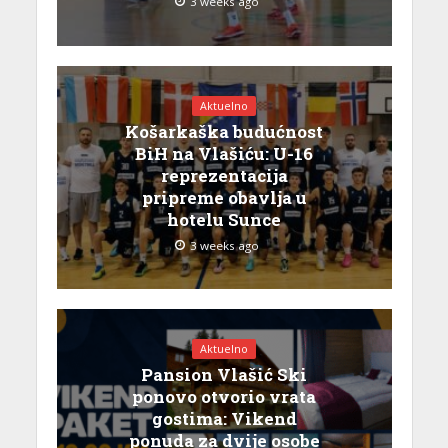
3 weeks ago
Aktuelno
Košarkaška budućnost
BiH na Vlašiću: U-16
reprezentacija
pripreme obavlja u
hotelu Sunce
3 weeks ago
Aktuelno
Pansion Vlašić Ski
ponovo otvorio vrata
gostima: Vikend
ponuda za dvije osobe