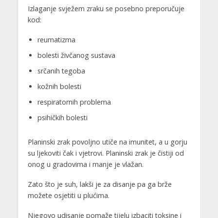
Izlaganje svježem zraku se posebno preporučuje
kod:
reumatizma
bolesti živčanog sustava
srčanih tegoba
kožnih bolesti
respiratornih problema
psihičkih bolesti
Planinski zrak povoljno utiče na imunitet, a u gorju
su ljekoviti čak i vjetrovi. Planinski zrak je čistiji od
onog u gradovima i manje je vlažan.
Zato što je suh, lakši je za disanje pa ga brže
možete osjetiti u plućima.
Njegovo udisanje pomaže tijelu izbaciti toksine i