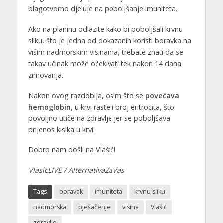
blagotvorno djeluje na poboljšanje imuniteta.
Ako na planinu odlazite kako bi poboljšali krvnu
sliku, što je jedna od dokazanih koristi boravka na
višim nadmorskim visinama, trebate znati da se
takav učinak može očekivati tek nakon 14 dana
zimovanja.
Nakon ovog razdoblja, osim što se
povećava
hemoglobin
, u krvi raste i broj eritrocita, što
povoljno utiče na zdravlje jer se poboljšava
prijenos kisika u krvi.
Dobro nam došli na Vlašić!
VlasicLIVE / AlternativaZaVas
Tags
boravak
imuniteta
krvnu sliku
nadmorska
pješačenje
visina
Vlašić
zdravlje