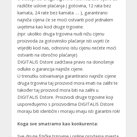
različite uslove plaćanja ( gotovina, 12 rata bez
kamata, 24 rate bez kamata …. ), garantirano
najniža cijena će se moći ostvariti pod jednakim
uvjetima kao kod druge trgovine.
(npr. ukoliko druga trgovina nudi nižu cijenu
proizvoda za gotovinsko plaćanje isti uvjeti će
vrijediti kod nas, odnosno istu cijenu nećete moći
ostvariti na obročno plaćanje)
DIGITALIS Dstore zadržava pravo na donošenje
odluke o garancija najniže cijene.
U trenutku ostvarivanja garantirano najniže cijene
druga trgovina taj proizvod mora imati na zalihi te
također taj proizvod mora biti na zalihi u
DIGITALIS Dstore. Proizvodi druge trgovine koji
uspoređujemo s proizvodima DIGITALIS Dstore
moraju biti identični i moraju imaju isti garantni rok!
Koga sve smatramo kao konkurenta:
Sve druge fizičke trgovine i online prodajna mjesta