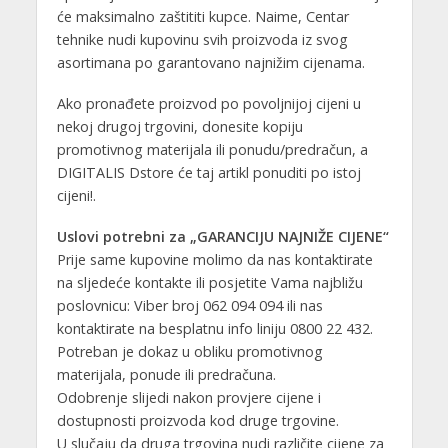
će maksimalno zaštititi kupce. Naime, Centar
tehnike nudi kupovinu svih proizvoda iz svog
asortimana po garantovano najnižim cijenama.
Ako pronađete proizvod po povoljnijoj cijeni u
nekoj drugoj trgovini, donesite kopiju
promotivnog materijala ili ponudu/predračun, a
DIGITALIS Dstore će taj artikl ponuditi po istoj
cijeni!.
Uslovi potrebni za „GARANCIJU NAJNIŽE CIJENE“
Prije same kupovine molimo da nas kontaktirate
na sljedeće kontakte ili posjetite Vama najbližu
poslovnicu: Viber broj 062 094 094 ili nas
kontaktirate na besplatnu info liniju 0800 22 432.
Potreban je dokaz u obliku promotivnog
materijala, ponude ili predračuna.
Odobrenje slijedi nakon provjere cijene i
dostupnosti proizvoda kod druge trgovine.
U slučaju da druga trgovina nudi različite cijene za