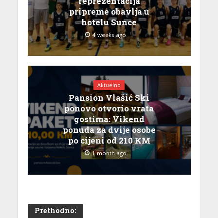
reprezentacija
pripreme obavlja u
hotelu Sunce
4 weeks ago
Aktuelno
Pansion Vlašić Ski
ponovo otvorio vrata
gostima: Vikend
ponuda za dvije osobe
po cijeni od 210 KM
1 month ago
Prethodno: