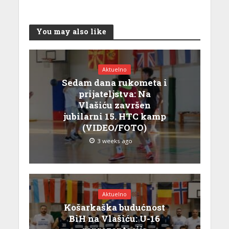
You may also like
Aktuelno
Sedam dana rukometa i
prijateljstva: Na
Vlašiću završen
jubilarni 15. HTC kamp
(VIDEO/FOTO)
3 weeks ago
Aktuelno
Košarkaška budućnost
BiH na Vlašiću: U-16