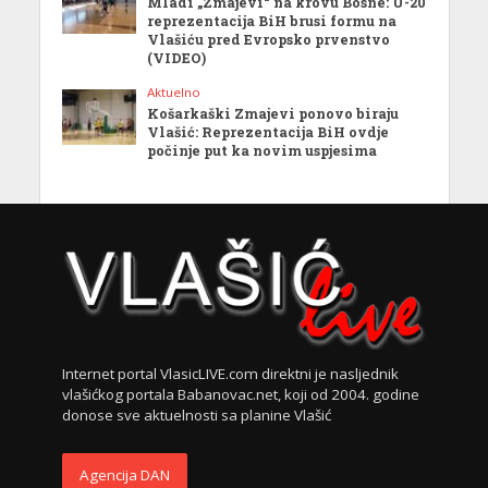
Mladi „Zmajevi“ na krovu Bosne: U-20
reprezentacija BiH brusi formu na
Vlašiću pred Evropsko prvenstvo
(VIDEO)
Aktuelno
Košarkaški Zmajevi ponovo biraju
Vlašić: Reprezentacija BiH ovdje
počinje put ka novim uspjesima
Internet portal VlasicLIVE.com direktni je nasljednik
vlašićkog portala Babanovac.net, koji od 2004. godine
donose sve aktuelnosti sa planine Vlašić
Agencija DAN