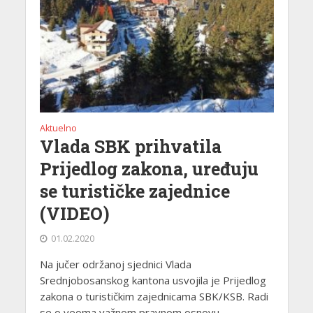
Aktuelno
Vlada SBK prihvatila
Prijedlog zakona, uređuju
se turističke zajednice
(VIDEO)
01.02.2020
Na jučer održanoj sjednici Vlada
Srednjobosanskog kantona usvojila je Prijedlog
zakona o turističkim zajednicama SBK/KSB. Radi
se o veoma važnom pravnom osnovu...