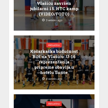
Vlašiću završen
jubilarni 15. HTC kamp
(VIDEO/FOTO)
3 weeks ago
Aktuelno
Košarkaška budućnost
BiH na Vlašiću: U-16
reprezentacija
pripreme obavlja u
hotelu Sunce
3 weeks ago
Aktuelno