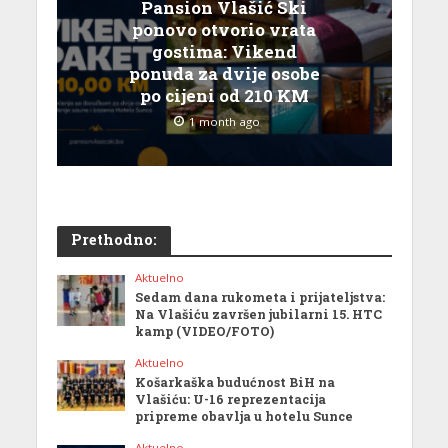
Pansion Vlašić Ski
ponovo otvorio vrata
gostima: Vikend
ponuda za dvije osobe
po cijeni od 210 KM
1 month ago
Prethodno:
Aktuelno
Sedam dana rukometa i prijateljstva:
Na Vlašiću završen jubilarni 15. HTC
kamp (VIDEO/FOTO)
Aktuelno
Košarkaška budućnost BiH na
Vlašiću: U-16 reprezentacija
pripreme obavlja u hotelu Sunce
Aktuelno