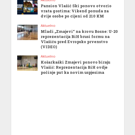
Pansion Vlašić Ski ponovo otvorio
vrata gostima: Vikend ponuda za
dvije osobe po cijeni od 210 KM
Aktuelno
Mladi „Zmajevi“ na krovu Bosne: U-20
reprezentacija BiH brusi formu na
Vlašiću pred Evropsko prvenstvo
(VIDEO)
Aktuelno
Košarkaški Zmajevi ponovo biraju
Vlašić: Reprezentacija BiH ovdje
počinje put ka novim uspjesima