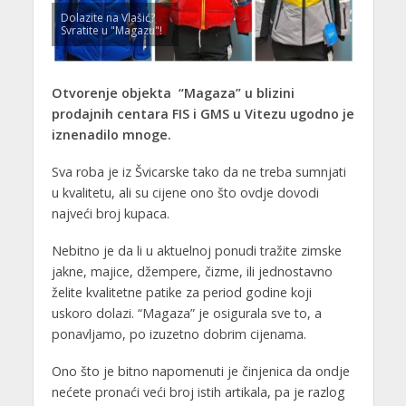
Dolazite na Vlašić?
Svratite u "Magazu"!
Otvorenje objekta “Magaza” u blizini
prodajnih centara FIS i GMS u Vitezu ugodno je
iznenadilo mnoge.
Sva roba je iz Švicarske tako da ne treba sumnjati
u kvalitetu, ali su cijene ono što ovdje dovodi
najveći broj kupaca.
Nebitno je da li u aktuelnoj ponudi tražite zimske
jakne, majice, džempere, čizme, ili jednostavno
želite kvalitetne patike za period godine koji
uskoro dolazi. “Magaza” je osigurala sve to, a
ponavljamo, po izuzetno dobrim cijenama.
Ono što je bitno napomenuti je činjenica da ondje
nećete pronaći veći broj istih artikala, pa je razlog