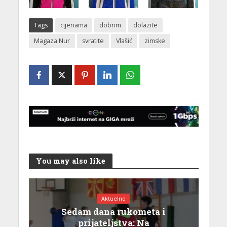
Tags
cijenama
dobrim
dolazite
Magaza Nur
svratite
Vlašić
zimske
You may also like
Aktuelno
Sedam dana rukometa i
prijateljstva: Na