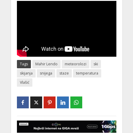
Tags
Mahir Lendo
meteorolozi
ski
skijanja
snijega
staze
temperatura
Vlašić