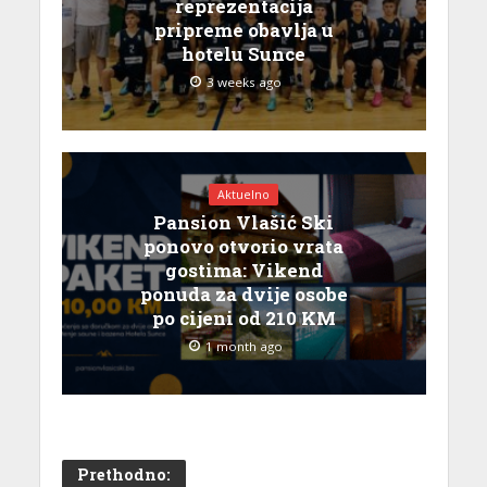
reprezentacija
pripreme obavlja u
hotelu Sunce
3 weeks ago
Aktuelno
Pansion Vlašić Ski
ponovo otvorio vrata
gostima: Vikend
ponuda za dvije osobe
po cijeni od 210 KM
1 month ago
Prethodno: