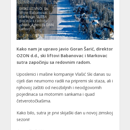
EKSKLUZIVNO: Ski
liftovi Babanovac i
Markovac SUTRA
počinju s radom! -
photo: Agencija DAN
(arhiv)
Kako nam je upravo javio Goran Šarić, direktor
OZON d.d., ski liftovi Babanovac i Markovac
sutra započinju sa redovnim radom.
Uposlenici i mašine kompanije Vlašić Ski danas su
cijeli dan neumorno radili na pripremi ski staza, ali i
njihovoj zaštiti od neozbiljnih i neodgovornih
pojedinaca sa motornim sankama i quad
četverotočkašima.
Kako bilo, sutra je prvi skijaški dan u novoj zimskoj
sezoni!