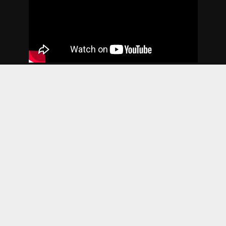
2018. godina
Copyright © 2026. Sva prava zadržana. Web by
Agencija DAN
.