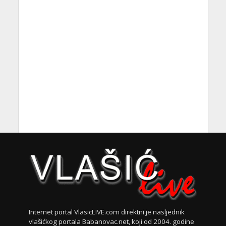
Internet portal VlasicLIVE.com direktni je nasljednik
vlašićkog portala Babanovac.net, koji od 2004. godine