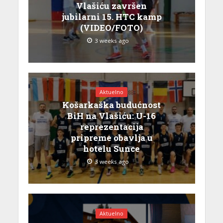
Vlašiću završen
jubilarni 15. HTC kamp
(VIDEO/FOTO)
3 weeks ago
Aktuelno
Košarkaška budućnost
BiH na Vlašiću: U-16
reprezentacija
pripreme obavlja u
hotelu Sunce
3 weeks ago
Aktuelno