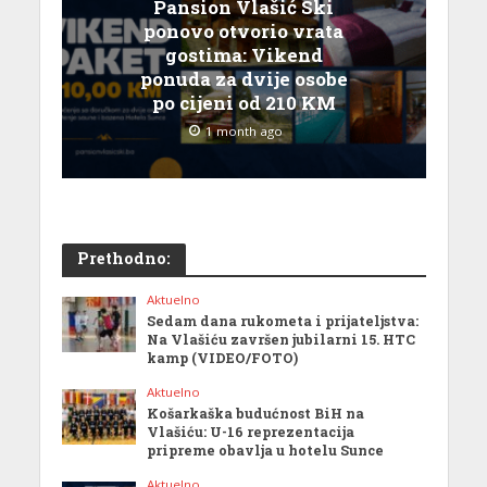
Pansion Vlašić Ski
ponovo otvorio vrata
gostima: Vikend
ponuda za dvije osobe
po cijeni od 210 KM
1 month ago
Prethodno:
Aktuelno
Sedam dana rukometa i prijateljstva:
Na Vlašiću završen jubilarni 15. HTC
kamp (VIDEO/FOTO)
Aktuelno
Košarkaška budućnost BiH na
Vlašiću: U-16 reprezentacija
pripreme obavlja u hotelu Sunce
Aktuelno