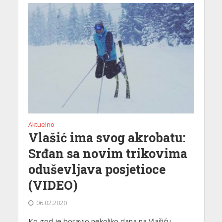
Aktuelno
Vlašić ima svog akrobatu:
Srđan sa novim trikovima
oduševljava posjetioce
(VIDEO)
06.02.2020
Ko god je boravio nekoliko dana na Vlašiću