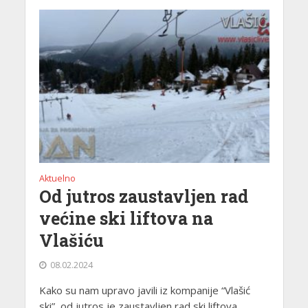
Aktuelno
Od jutros zaustavljen rad
većine ski liftova na
Vlašiću
08.02.2024
Kako su nam upravo javili iz kompanije “Vlašić
ski”, od jutros je zaustavljen rad ski liftova