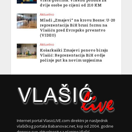
dvije osobe po cijeni od 210 KM
Aktuelno
Mladi „Zmajevi“ na krovu Bosne: U-20
reprezentacija BiH brusi formu na
Vlašiću pred Evropsko prvenstvo
(VIDEO)
Aktuelno
Košarkaški Zmajevi ponovo biraju
Vlašić: Reprezentacija BiH ovdje
počinje put ka novim uspjesima
Internet portal VlasicLIVE.com direktni je nasljednik
vlašićkog portala Babanovac.net, koji od 2004. godine
donose sve aktuelnosti sa planine Vlašić