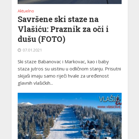
Aktuelno
Savršene ski staze na
Vlašiću: Praznik za oči i
dušu (FOTO)
07.01.2021
Ski staze Babanovac i Markovac, kao i baby
staza jutros su uistinu u odličnom stanju. Prisutni
skijaši imaju samo riječi hvale za uređenost
glavnih vlašićkih...