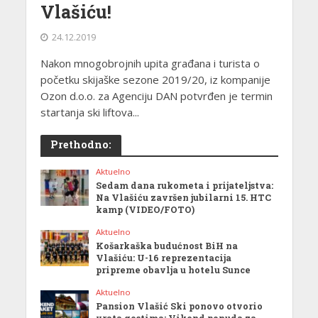
Vlašiću!
24.12.2019
Nakon mnogobrojnih upita građana i turista o
početku skijaške sezone 2019/20, iz kompanije
Ozon d.o.o. za Agenciju DAN potvrđen je termin
startanja ski liftova...
Prethodno:
Aktuelno
Sedam dana rukometa i prijateljstva:
Na Vlašiću završen jubilarni 15. HTC
kamp (VIDEO/FOTO)
Aktuelno
Košarkaška budućnost BiH na
Vlašiću: U-16 reprezentacija
pripreme obavlja u hotelu Sunce
Aktuelno
Pansion Vlašić Ski ponovo otvorio
vrata gostima: Vikend ponuda za