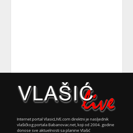
Internet portal VlasicLIVE.com direktni je nasljednik
vlašićkog portala Babanovac.net, koji od 2004. godine
donose sve aktuelnosti sa planine Vlašić