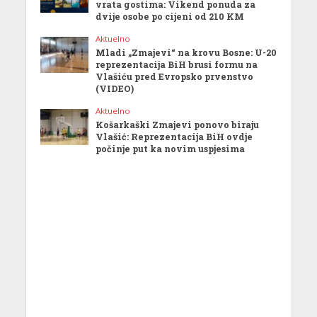
vrata gostima: Vikend ponuda za
dvije osobe po cijeni od 210 KM
Aktuelno
Mladi „Zmajevi“ na krovu Bosne: U-20
reprezentacija BiH brusi formu na
Vlašiću pred Evropsko prvenstvo
(VIDEO)
Aktuelno
Košarkaški Zmajevi ponovo biraju
Vlašić: Reprezentacija BiH ovdje
počinje put ka novim uspjesima