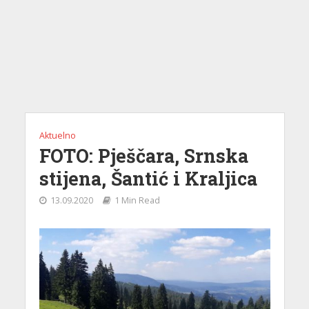
Aktuelno
FOTO: Pješčara, Srnska
stijena, Šantić i Kraljica
13.09.2020
1 Min Read