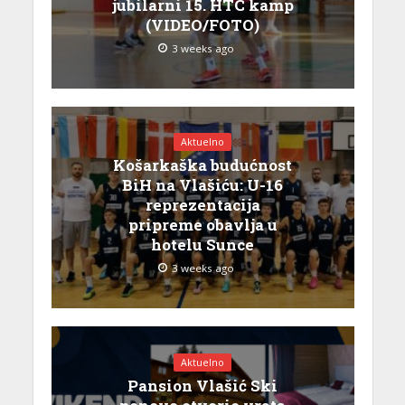
jubilarni 15. HTC kamp
(VIDEO/FOTO)
3 weeks ago
Aktuelno
Košarkaška budućnost
BiH na Vlašiću: U-16
reprezentacija
pripreme obavlja u
hotelu Sunce
3 weeks ago
Aktuelno
Pansion Vlašić Ski