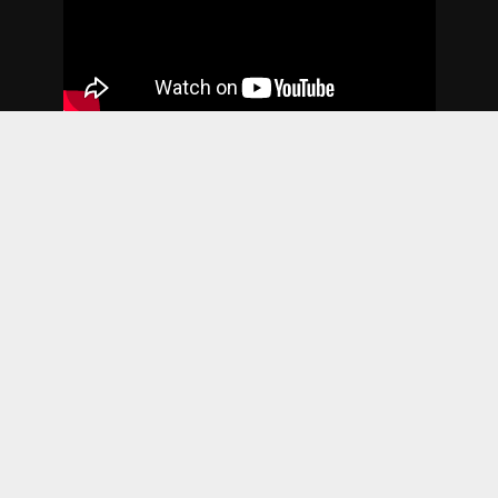
2018. godina
Copyright © 2026. Sva prava zadržana. Web by
Agencija DAN
.