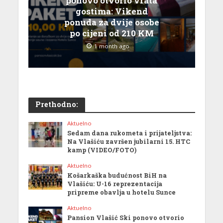
ponovo otvorio vrata
gostima: Vikend
ponuda za dvije osobe
po cijeni od 210 KM
1 month ago
Prethodno:
Aktuelno
Sedam dana rukometa i prijateljstva:
Na Vlašiću završen jubilarni 15. HTC
kamp (VIDEO/FOTO)
Aktuelno
Košarkaška budućnost BiH na
Vlašiću: U-16 reprezentacija
pripreme obavlja u hotelu Sunce
Aktuelno
Pansion Vlašić Ski ponovo otvorio