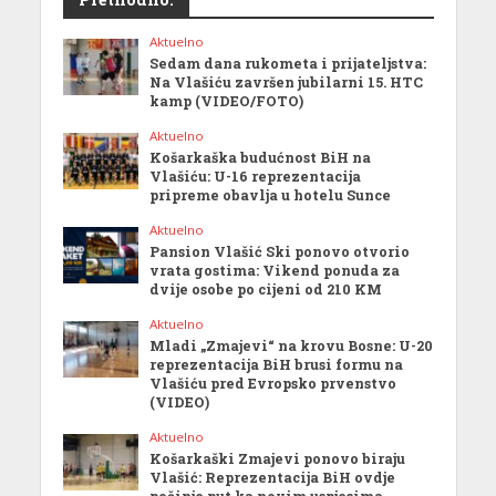
Aktuelno
Sedam dana rukometa i prijateljstva:
Na Vlašiću završen jubilarni 15. HTC
kamp (VIDEO/FOTO)
Aktuelno
Košarkaška budućnost BiH na
Vlašiću: U-16 reprezentacija
pripreme obavlja u hotelu Sunce
Aktuelno
Pansion Vlašić Ski ponovo otvorio
vrata gostima: Vikend ponuda za
dvije osobe po cijeni od 210 KM
Aktuelno
Mladi „Zmajevi“ na krovu Bosne: U-20
reprezentacija BiH brusi formu na
Vlašiću pred Evropsko prvenstvo
(VIDEO)
Aktuelno
Košarkaški Zmajevi ponovo biraju
Vlašić: Reprezentacija BiH ovdje
počinje put ka novim uspjesima