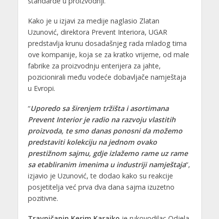
standarde u proizvodnji.
Kako je u izjavi za medije naglasio Zlatan
Uzunović, direktora Prevent Interiora, UGAR
predstavlja krunu dosadašnjeg rada mladog tima
ove kompanije, koja se za kratko vrijeme, od male
fabrike za proizvodnju enterijera za jahte,
pozicionirali među vodeće dobavljače namještaja
u Evropi.
“
Uporedo sa širenjem tržišta i asortimana
Prevent Interior je radio na razvoju vlastitih
proizvoda, te smo danas ponosni da možemo
predstaviti kolekciju na jednom ovako
prestižnom sajmu, gdje izlažemo rame uz rame
sa etabliranim imenima u industriji namještaja
“,
izjavio je Uzunović, te dodao kako su reakcije
posjetitelja već prva dva dana sajma izuzetno
pozitivne.
Travničanin Kerim Karajko
je rukovodilac Odjela