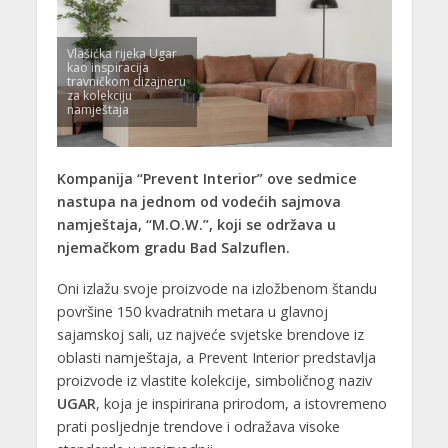
Vlašićka rijeka Ugar
kao inspiracija
travničkom dizajneru
za kolekciju
namještaja
Kompanija “Prevent Interior” ove sedmice
nastupa na jednom od vodećih sajmova
namještaja, “M.O.W.”, koji se održava u
njemačkom gradu Bad Salzuflen.
Oni izlažu svoje proizvode na izložbenom štandu
površine 150 kvadratnih metara u glavnoj
sajamskoj sali, uz najveće svjetske brendove iz
oblasti namještaja, a Prevent Interior predstavlja
proizvode iz vlastite kolekcije, simboličnog naziv
UGAR
, koja je inspirirana prirodom, a istovremeno
prati posljednje trendove i odražava visoke