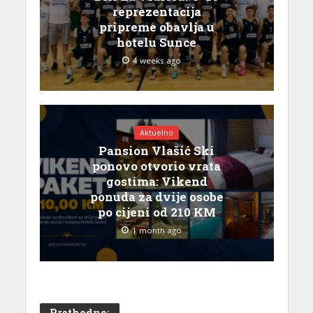
reprezentacija
pripreme obavlja u
hotelu Sunce
4 weeks ago
Aktuelno
Pansion Vlašić Ski
ponovo otvorio vrata
gostima: Vikend
ponuda za dvije osobe
po cijeni od 210 KM
1 month ago
Prethodno: