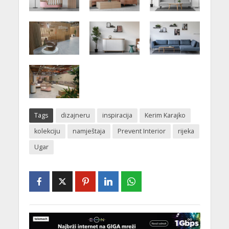
Tags
dizajneru
inspiracija
Kerim Karajko
kolekciju
namještaja
Prevent Interior
rijeka
Ugar