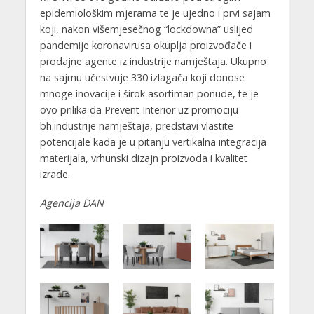
epidemiološkim mjerama te je ujedno i prvi sajam
koji, nakon višemjesečnog “lockdowna” uslijed
pandemije koronavirusa okuplja proizvođače i
prodajne agente iz industrije namještaja. Ukupno
na sajmu učestvuje 330 izlagača koji donose
mnoge inovacije i širok asortiman ponude, te je
ovo prilika da Prevent Interior uz promociju
bh.industrije namještaja, predstavi vlastite
potencijale kada je u pitanju vertikalna integracija
materijala, vrhunski dizajn proizvoda i kvalitet
izrade.
Agencija DAN