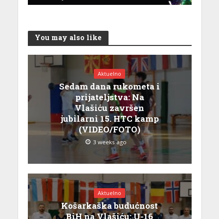
You may also like
Aktuelno
Sedam dana rukometa i
prijateljstva: Na
Vlašiću završen
jubilarni 15. HTC kamp
(VIDEO/FOTO)
3 weeks ago
Aktuelno
Košarkaška budućnost
BiH na Vlašiću: U-16