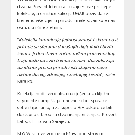
dizajna Prevent Interiora i dizajner ove prelijepe
kolekcije, a on ističe kako je UGAR poziv da svi
krenemo više cijeniti prirodu i male stvari koje nas
okružuju i čine sretnim.
“
Kolekcija kombinuje jednostavnost i skromnost
prirode sa sferama današnjih digitalnih i brzih
života. Jednostavni, ručno rađeni proizvodi koji
traju duže od svih trendova, nam dozvoljavaju
da idemo prema prirodi i istražujemo nove
načine dužeg, zdravijeg i sretnijeg života
“, ističe
Karajko.
Kolekcija nudi sveobuhvatna rješenja za ključne
segmente namještaja- dnevnu sobu, spavaće
sobe i trpezariju, a za kupce u BiH uskoro će biti
dostupna u birou za dizajniranje enterijera Prevent
Labs, ul. Titova u Sarajevu.
M.O.W. se ove godine održava pod strogim