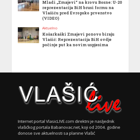
Mladi „Zmajevi“ na krovu Bosne: U-20
reprezentacija BiH brusi formu na
Vlašiću pred Evropsko prvenstvo
(VIDEO)
Aktuelno
Košarkaški Zmajevi ponovo biraju
Vlašić: Reprezentacija BiH ovdje
počinje put ka novim uspjesima
Internet portal VlasicLIVE.com direktni je nasljednik
vlašićkog portala Babanovac.net, koji od 2004. godine
donose sve aktuelnosti sa planine Vlašić