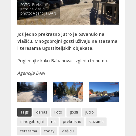
FOTO: Prekrasno
jutro na Vlašiću -
photo: Agencija DAN
Još jedno prekrasno jutro je osvanulo na
Vlašiću. Mnogobrojni gosti uživaju na stazama
i terasama ugostiteljskih objekata.
Pogledajte kako Babanovac izgleda trenutno.
Agencija DAN
Tags
danas
Foto
gosti
jutro
mnogobrojni
na
prekrasno
stazama
terasama
today
Vlašiću