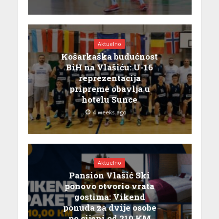
Aktuelno
Košarkaška budućnost
BiH na Vlašiću: U-16
reprezentacija
pripreme obavlja u
hotelu Sunce
4 weeks ago
Aktuelno
Pansion Vlašić Ski
ponovo otvorio vrata
gostima: Vikend
ponuda za dvije osobe
po cijeni od 210 KM