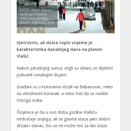
FOTO: Vlašić danas i
večeras: Ponovo
veliki broj gostiju -
photo: Agencija DAN
Vjetrovito, ali dosta toplo vrijeme je
karakteristika današnjeg dana na planini
Vlašić.
Nakon jutrašnjeg sunca, stigli su oblaci, te dijelom
pokvarili sveukupni dojam.
Građani su u kolonama stizali na Babanovac, neko
na višednevni boravak, a neko čisti da se nadiše
čistoga zraka.
Činjenica je da u ovo doba godine Vlašiću
nedostaje snijega, ali se glavna staza jako dobro
držala i danas, što se ne može reći za dio staze