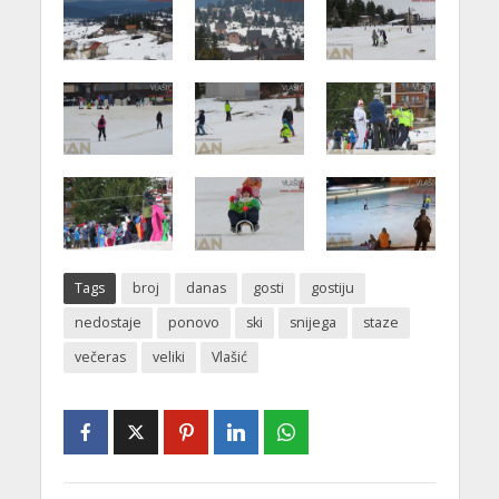
Tags
broj
danas
gosti
gostiju
nedostaje
ponovo
ski
snijega
staze
večeras
veliki
Vlašić