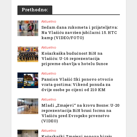
Prethodno:
Aktuelno
Sedam dana rukometa i prijateljstva:
Na Vlašiću završen jubilarni 15. HTC
kamp (VIDEO/FOTO)
Aktuelno
Košarkaška budućnost BiH na
Vlašiću: U-16 reprezentacija
pripreme obavlja u hotelu Sunce
Aktuelno
Pansion Vlašić Ski ponovo otvorio
vrata gostima: Vikend ponuda za
dvije osobe po cijeni od 210 KM
Aktuelno
Mladi „Zmajevi“ na krovu Bosne: U-20
reprezentacija BiH brusi formu na
Vlašiću pred Evropsko prvenstvo
(VIDEO)
Aktuelno
Košarkaški Zmajevi ponovo biraju