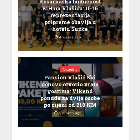
Košarkaška budućnost
BiH na Vlašiću: U-16
reprezentacija
pripreme obavlja u
hotelu Sunce
4 weeks ago
Aktuelno
Pansion Vlašić Ski
ponovo otvorio vrata
gostima: Vikend
ponuda za dvije osobe
po cijeni od 210 KM
1 month ago