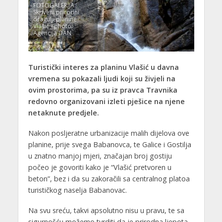
FOTOGALERIJA:
Skriveni prirodni
dragulji planine
Vlašić - photo:
Agencija DAN
Turistički interes za planinu Vlašić u davna
vremena su pokazali ljudi koji su živjeli na
ovim prostorima, pa su iz pravca Travnika
redovno organizovani izleti pješice na njene
netaknute predjele.
Nakon posljeratne urbanizacije malih dijelova ove
planine, prije svega Babanovca, te Galice i Gostilja
u znatno manjoj mjeri, značajan broj gostiju
počeo je govoriti kako je “Vlašić pretvoren u
beton”, bez i da su zakoračili sa centralnog platoa
turističkog naselja Babanovac.
Na svu sreću, takvi apsolutno nisu u pravu, te sa
sigurnošću možemo tvrditi da je prirodna ljepota