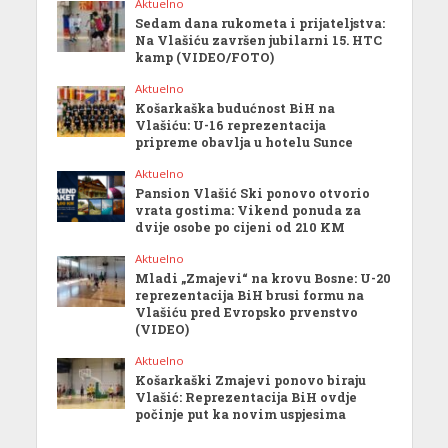
Aktuelno
Sedam dana rukometa i prijateljstva:
Na Vlašiću završen jubilarni 15. HTC
kamp (VIDEO/FOTO)
Aktuelno
Košarkaška budućnost BiH na
Vlašiću: U-16 reprezentacija
pripreme obavlja u hotelu Sunce
Aktuelno
Pansion Vlašić Ski ponovo otvorio
vrata gostima: Vikend ponuda za
dvije osobe po cijeni od 210 KM
Aktuelno
Mladi „Zmajevi“ na krovu Bosne: U-20
reprezentacija BiH brusi formu na
Vlašiću pred Evropsko prvenstvo
(VIDEO)
Aktuelno
Košarkaški Zmajevi ponovo biraju
Vlašić: Reprezentacija BiH ovdje
počinje put ka novim uspjesima