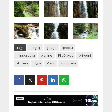
Tags
dragulji
gostiju
ljepotu
minska polja
planine
Pljačkavac
prirodni
skriveni
Ugra
Vlašić
vodopada