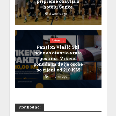
pripreme obavlja u
hotelu Sunce
3 weeks ago
Aktuelno
Pansion Vlašić Ski
ponovo otvorio vrata
gostima: Vikend
ponuda za dvije osobe
po cijeni od 210 KM
1 month ago
Prethodno: