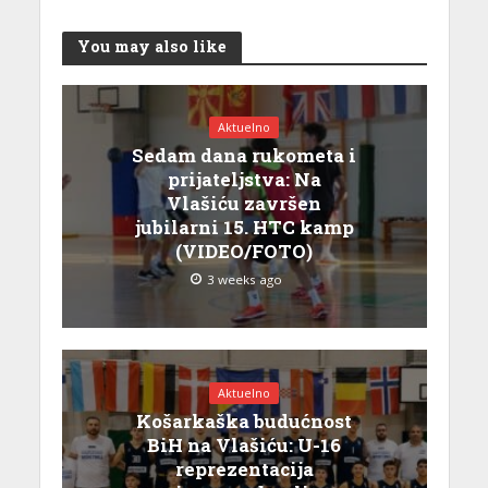
You may also like
Aktuelno
Sedam dana rukometa i
prijateljstva: Na
Vlašiću završen
jubilarni 15. HTC kamp
(VIDEO/FOTO)
3 weeks ago
Aktuelno
Košarkaška budućnost
BiH na Vlašiću: U-16
reprezentacija