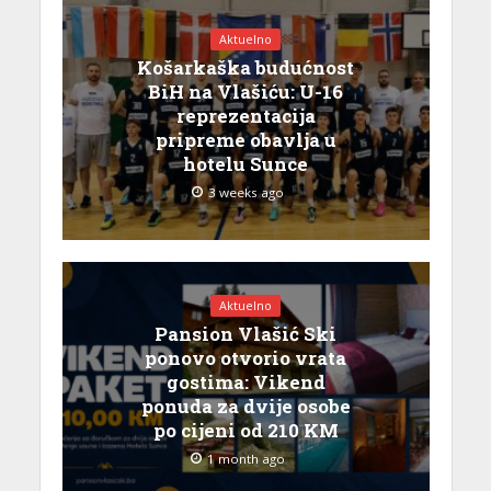
Aktuelno
Košarkaška budućnost
BiH na Vlašiću: U-16
reprezentacija
pripreme obavlja u
hotelu Sunce
3 weeks ago
Aktuelno
Pansion Vlašić Ski
ponovo otvorio vrata
gostima: Vikend
ponuda za dvije osobe
po cijeni od 210 KM
1 month ago