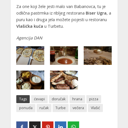
Za one koji žele jesti malo van Babanovca, tu je
odlična pastrmka iz ribljeg restorana
Biser Ugra
, a
puru kao i druga jela možete pojesti u restoranu
Vlašićka kuća
u Turbetu.
Agencija DAN
Tags
ćevapi
doručak
hrana
pizza
ponuda
ručak
Turbe
večera
Vlašić