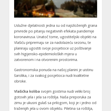
Uslužne djelatnosti jedna su od najizloženijih grana
privrede po pitanju negativnih efekata pandemije
koronavirusa. Unatoč tome, ugostiteljski objekti na
Vlašiću pripremaju se za nadolazeću sezonu, te
planiraju ugostiti svoje posjetioce uz poštivanje
svih higijensko-epidemioloških mjera u
zatvorenom i na otvorenim prostorima.
Gastronomska ponuda na našoj planini je uistinu
šarolika, i za svakog posjetioca nudi kvalitetne
obroke.
Vlašićka koliba
svojim gostima nudi veliki broj
gotovih jela i jela sa roštilja. Naša preporuka za
zimu je ukusni gulaš sa prilogom, koji je i jedno od
traženijih jela u ovom objektu. Piletina sa roštilja,