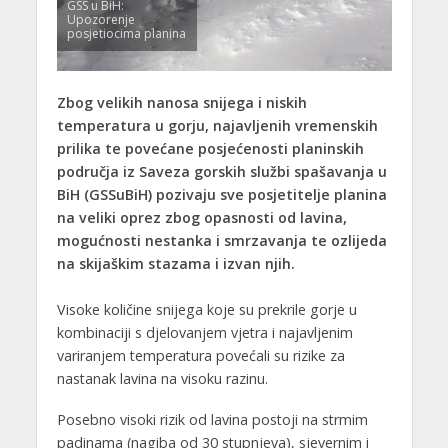
GSS u BiH:
Upozorenje
posjetiocima planina
Zbog velikih nanosa snijega i niskih
temperatura u gorju, najavljenih vremenskih
prilika te povećane posjećenosti planinskih
područja iz Saveza gorskih službi spašavanja u
BiH (GSSuBiH) pozivaju sve posjetitelje planina
na veliki oprez zbog opasnosti od lavina,
mogućnosti nestanka i smrzavanja te ozlijeda
na skijaškim stazama i izvan njih.
Visoke količine snijega koje su prekrile gorje u
kombinaciji s djelovanjem vjetra i najavljenim
variranjem temperatura povećali su rizike za
nastanak lavina na visoku razinu.
Posebno visoki rizik od lavina postoji na strmim
padinama (nagiba od 30 stupnjeva), sjevernim i