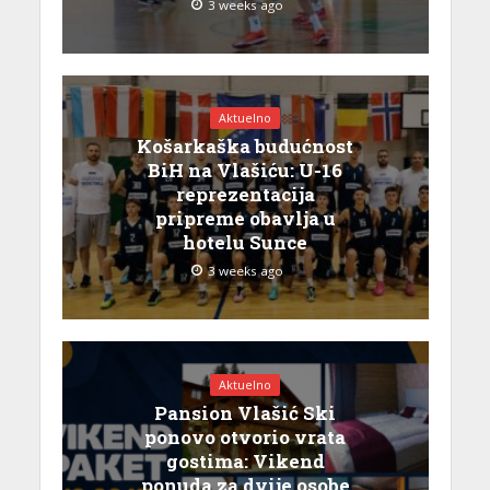
3 weeks ago
Aktuelno
Košarkaška budućnost
BiH na Vlašiću: U-16
reprezentacija
pripreme obavlja u
hotelu Sunce
3 weeks ago
Aktuelno
Pansion Vlašić Ski
ponovo otvorio vrata
gostima: Vikend
ponuda za dvije osobe