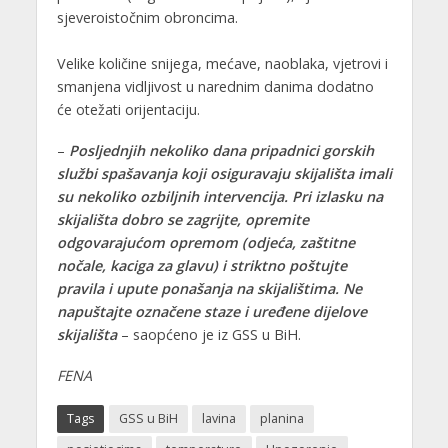
sjeveroistočnim obroncima.
Velike količine snijega, mećave, naoblaka, vjetrovi i
smanjena vidljivost u narednim danima dodatno
će otežati orijentaciju.
–
Posljednjih nekoliko dana pripadnici gorskih
službi spašavanja koji osiguravaju skijališta imali
su nekoliko ozbiljnih intervencija. Pri izlasku na
skijališta dobro se zagrijte, opremite
odgovarajućom opremom (odjeća, zaštitne
nočale, kaciga za glavu) i striktno poštujte
pravila i upute ponašanja na skijalištima. Ne
napuštajte označene staze i uređene dijelove
skijališta
– saopćeno je iz GSS u BiH.
FENA
Tags
GSS u BiH
lavina
planina