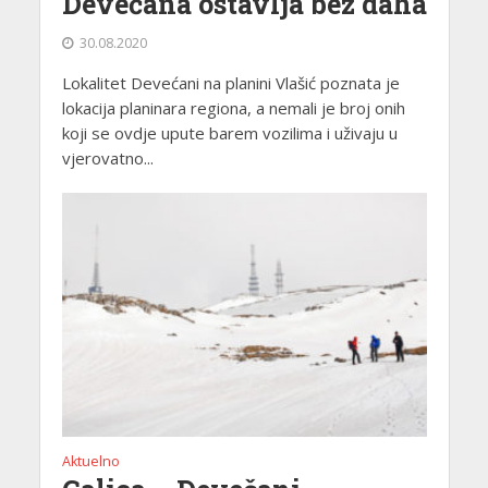
Devećana ostavlja bez daha
30.08.2020
Lokalitet Devećani na planini Vlašić poznata je
lokacija planinara regiona, a nemali je broj onih
koji se ovdje upute barem vozilima i uživaju u
vjerovatno...
Aktuelno