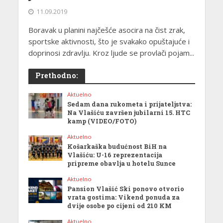
11.09.2019
Boravak u planini najčešće asocira na čist zrak,
sportske aktivnosti, što je svakako opuštajuće i
doprinosi zdravlju. Kroz ljude se provlači pojam...
Prethodno:
Aktuelno
Sedam dana rukometa i prijateljstva:
Na Vlašiću završen jubilarni 15. HTC
kamp (VIDEO/FOTO)
Aktuelno
Košarkaška budućnost BiH na
Vlašiću: U-16 reprezentacija
pripreme obavlja u hotelu Sunce
Aktuelno
Pansion Vlašić Ski ponovo otvorio
vrata gostima: Vikend ponuda za
dvije osobe po cijeni od 210 KM
Aktuelno