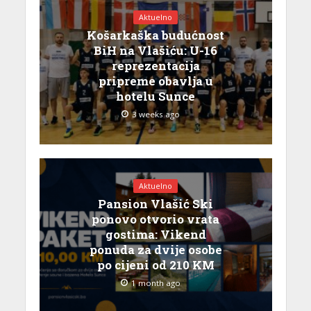
Aktuelno
Košarkaška budućnost
BiH na Vlašiću: U-16
reprezentacija
pripreme obavlja u
hotelu Sunce
3 weeks ago
Aktuelno
Pansion Vlašić Ski
ponovo otvorio vrata
gostima: Vikend
ponuda za dvije osobe
po cijeni od 210 KM
1 month ago