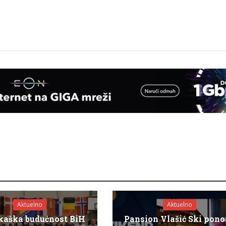
Aktuelno
Aktuelno
kaška budućnost BiH
Pansion Vlašić Ski pon