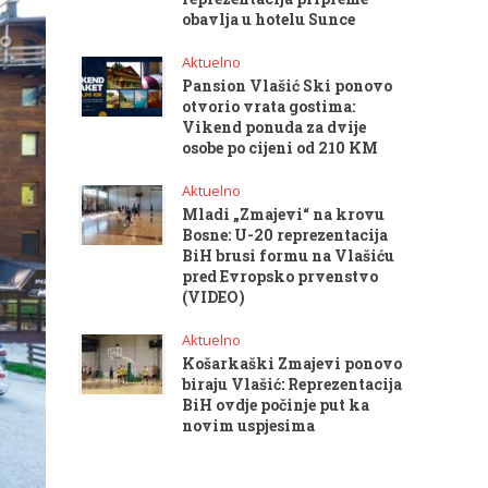
obavlja u hotelu Sunce
Aktuelno
Pansion Vlašić Ski ponovo
otvorio vrata gostima:
Vikend ponuda za dvije
osobe po cijeni od 210 KM
Aktuelno
Mladi „Zmajevi“ na krovu
Bosne: U-20 reprezentacija
BiH brusi formu na Vlašiću
pred Evropsko prvenstvo
(VIDEO)
Aktuelno
Košarkaški Zmajevi ponovo
biraju Vlašić: Reprezentacija
BiH ovdje počinje put ka
novim uspjesima