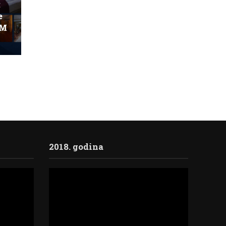
:
e
KM
2018. godina