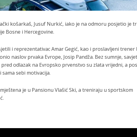
ki košarkaš, Jusuf Nurkić, iako je na odmoru posjetio je t
je Bosne i Hercegovine.
tili i reprezentativac Amar Gegić, kao i proslavljeni trener k
onio naslov prvaka Evrope, Josip Pandža. Bez sumnje, savjeti
i pred odlazak na Evropsko prvenstvo su zlata vrijedni, a pos
i sama sebi motivacija.
mještena je u Pansionu Vlašić Ski, a treniraju u sportskom
ć.