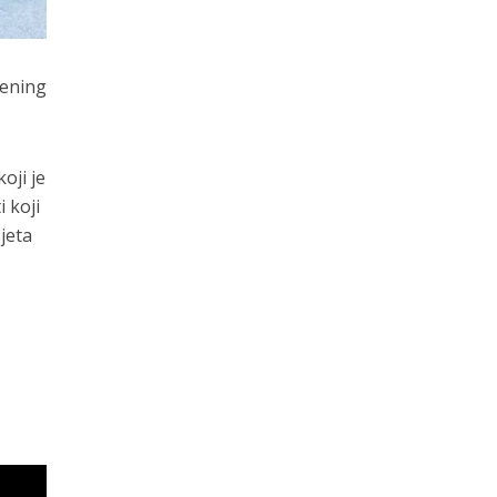
rening
oji je
 koji
jeta