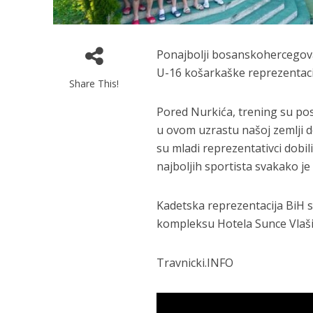
Ponajbolji bosanskohercegovač
U-16 košarkaške reprezentaci
Share This!
Pored Nurkića, trening su posje
u ovom uzrastu našoj zemlji d
su mladi reprezentativci dobil
najboljih sportista svakako je 
Kadetska reprezentacija BiH s
kompleksu Hotela Sunce Vlaši
Travnicki.INFO