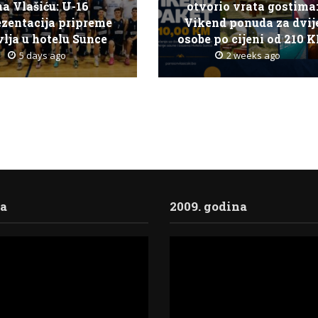
na Vlašiću: U-16
otvorio vrata gostima
ezentacija pripreme
Vikend ponuda za dvij
lja u hotelu Sunce
osobe po cijeni od 210 
5 days ago
2 weeks ago
ja
2009. godina