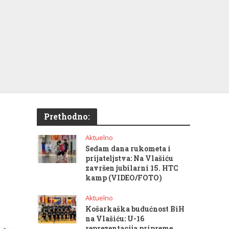
Prethodno:
Aktuelno
Sedam dana rukometa i
prijateljstva: Na Vlašiću
završen jubilarni 15. HTC
kamp (VIDEO/FOTO)
Aktuelno
Košarkaška budućnost BiH
na Vlašiću: U-16
reprezentacija pripreme