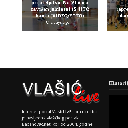
prijateljstva: Na Vlašiću
završen jubilarni 15. HTC
repr
kamp (VIDEO/FOTO)
obav
2 days ago
Histori
Internet portal VlasicLIVE.com direktni
je nasljednik vlašićkog portala
Babanovac.net, koji od 2004. godine