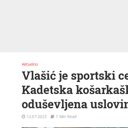
Aktuelno
Vlašić je sportski c
Kadetska košarkašk
oduševljena uslov
12.07.2023
1 Min Read