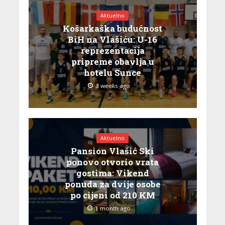
Aktuelno
Košarkaška budućnost
BiH na Vlašiću: U-16
reprezentacija
pripreme obavlja u
hotelu Sunce
3 weeks ago
Aktuelno
Pansion Vlašić Ski
ponovo otvorio vrata
gostima: Vikend
ponuda za dvije osobe
po cijeni od 210 KM
1 month ago