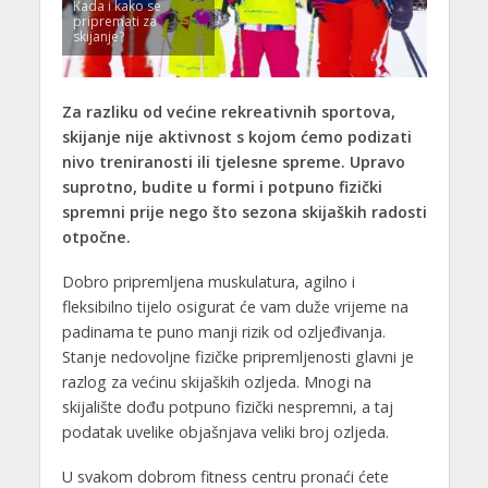
Kada i kako se
pripremati za
skijanje?
Za razliku od većine rekreativnih sportova,
skijanje nije aktivnost s kojom ćemo podizati
nivo treniranosti ili tjelesne spreme. Upravo
suprotno, budite u formi i potpuno fizički
spremni prije nego što sezona skijaških radosti
otpočne.
Dobro pripremljena muskulatura, agilno i
fleksibilno tijelo osigurat će vam duže vrijeme na
padinama te puno manji rizik od ozljeđivanja.
Stanje nedovoljne fizičke pripremljenosti glavni je
razlog za većinu skijaških ozljeda. Mnogi na
skijalište dođu potpuno fizički nespremni, a taj
podatak uvelike objašnjava veliki broj ozljeda.
U svakom dobrom fitness centru pronaći ćete