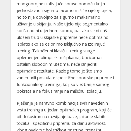
mnogobrojne izolirajuće sprave pomoću kojih
jednostavno i sigurno jačamo mišiće cijelog tijela,
no to nije dovoljno za sigurno i maksimalno
uživanje u skijanju. Naše tijelo nije segmentalno
korišteno ni u jednom sportu, pa tako se ni naš
uloženi trud u skijaške pripreme neće optimalno
isplatiti ako se oslonimo isključivo na izolirajući
trening. Također ni klasični trening snage
oplemenjen olimpijskim šipkama, bučicama i
ostalim slobodnim utezima, neće iznjedriti
optimalne rezultate. Razlog tome je što smo
zanemarili postulate specifične sportske pripreme i
funkcionalnog treninga, koji su vježbanje samog
pokreta a ne fokusiranje na mišićnu izolaciju.
Rješenje je naravno kombinacija svih navedenih
vrsta treninga u jedan optimalan program, koji će
biti fokusiran na razvijanje baze, jačanje slabih
točaka i specifičnu pripremu za danu aktivnost.
Zbog ovakvog holističkog pristupa, trenažni