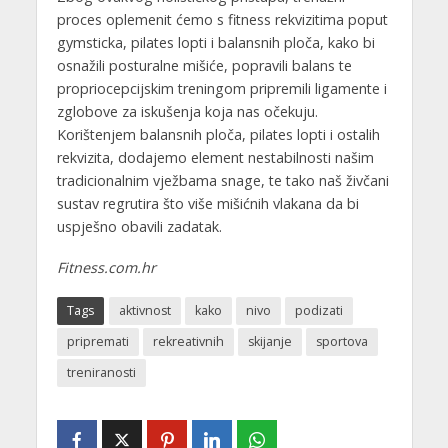
proces oplemenit ćemo s fitness rekvizitima poput
gymsticka, pilates lopti i balansnih ploča, kako bi
osnažili posturalne mišiće, popravili balans te
propriocepcijskim treningom pripremili ligamente i
zglobove za iskušenja koja nas očekuju.
Korištenjem balansnih ploča, pilates lopti i ostalih
rekvizita, dodajemo element nestabilnosti našim
tradicionalnim vježbama snage, te tako naš živčani
sustav regrutira što više mišićnih vlakana da bi
uspješno obavili zadatak.
Fitness.com.hr
Tags
aktivnost
kako
nivo
podizati
pripremati
rekreativnih
skijanje
sportova
treniranosti