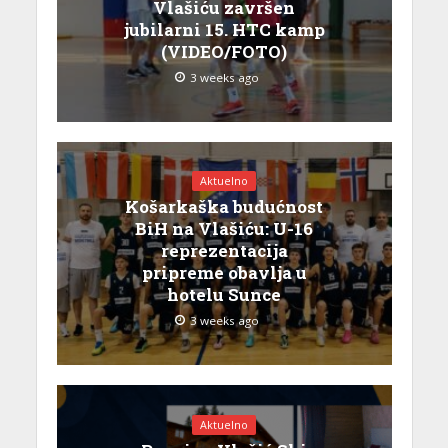
Vlašiću završen
jubilarni 15. HTC kamp
(VIDEO/FOTO)
3 weeks ago
Aktuelno
Košarkaška budućnost
BiH na Vlašiću: U-16
reprezentacija
pripreme obavlja u
hotelu Sunce
3 weeks ago
Aktuelno