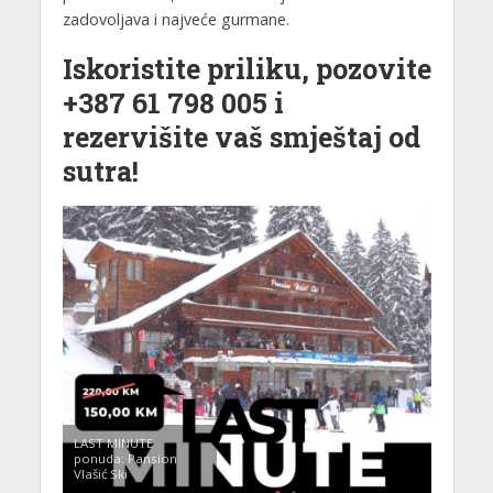
zadovoljava i najveće gurmane.
Iskoristite priliku, pozovite
+387 61 798 005
i
rezervišite vaš smještaj od
sutra!
LAST MINUTE
ponuda: Pansion
Vlašić Ski