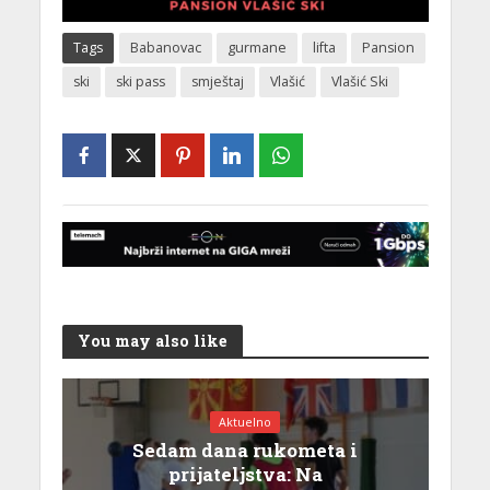
Tags
Babanovac
gurmane
lifta
Pansion
ski
ski pass
smještaj
Vlašić
Vlašić Ski
You may also like
Aktuelno
Sedam dana rukometa i
prijateljstva: Na