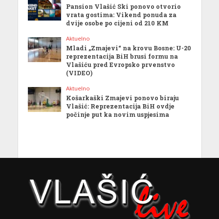
Pansion Vlašić Ski ponovo otvorio
vrata gostima: Vikend ponuda za
dvije osobe po cijeni od 210 KM
Aktuelno
Mladi „Zmajevi“ na krovu Bosne: U-20
reprezentacija BiH brusi formu na
Vlašiću pred Evropsko prvenstvo
(VIDEO)
Aktuelno
Košarkaški Zmajevi ponovo biraju
Vlašić: Reprezentacija BiH ovdje
počinje put ka novim uspjesima