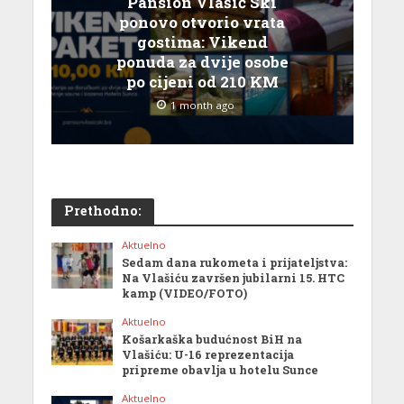
Pansion Vlašić Ski
ponovo otvorio vrata
gostima: Vikend
ponuda za dvije osobe
po cijeni od 210 KM
1 month ago
Prethodno:
Aktuelno
Sedam dana rukometa i prijateljstva:
Na Vlašiću završen jubilarni 15. HTC
kamp (VIDEO/FOTO)
Aktuelno
Košarkaška budućnost BiH na
Vlašiću: U-16 reprezentacija
pripreme obavlja u hotelu Sunce
Aktuelno