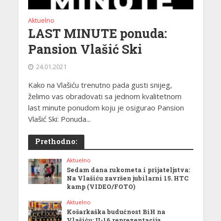
Aktuelno
LAST MINUTE ponuda:
Pansion Vlašić Ski
24.01.2021
Kako na Vlašiću trenutno pada gusti snijeg,
želimo vas obradovati sa jednom kvalitetnom
last minute ponudom koju je osigurao Pansion
Vlašić Ski: Ponuda...
Prethodno:
Aktuelno
Sedam dana rukometa i prijateljstva:
Na Vlašiću završen jubilarni 15. HTC
kamp (VIDEO/FOTO)
Aktuelno
Košarkaška budućnost BiH na
Vlašiću: U-16 reprezentacija