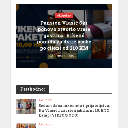
Aktuelno
Pansion Vlašić Ski
ponovo otvorio vrata
gostima: Vikend
ponuda za dvije osobe
po cijeni od 210 KM
1 month ago
Prethodno:
Aktuelno
Sedam dana rukometa i prijateljstva:
Na Vlašiću završen jubilarni 15. HTC
kamp (VIDEO/FOTO)
Aktuelno