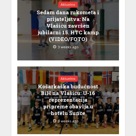
Aktuelno
Sedam dana rukometa i
prijateljstva: Na
Vlašiću završen
jubilarni 15. HTC kamp
(VIDEO/FOTO)
3 weeks ago
Aktuelno
Košarkaška budućnost
BiH na Vlašiću: U-16
reprezentacija
pripreme obavlja u
hotelu Sunce
3 weeks ago