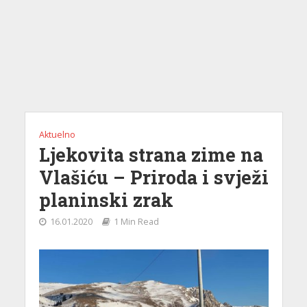
Aktuelno
Ljekovita strana zime na
Vlašiću – Priroda i svježi
planinski zrak
16.01.2020
1 Min Read