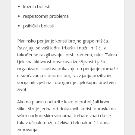
kožnih bolesti
respiratornih problema
psihičkih bolesti
Planinsko penjanje koristi brojne grupe mišića.
Razvijaju se vaši leđni, trbušni i nožni mišići, a
također se razgibavaju i prsti, ramena, ruke. Takva
tjelesna aktivnost povećava izdržljivost i jača
organizam. Iskustva pokazuju da penjanje pomaže
u suočavanju s depresijom, razvijanju pozitivnih
socijalnih vještina i obogaćuje cjelokupni društveni
život.
Ako na planinu odlazite kako bi poboljšali krvnu
sliku, što je jedna od dokazanih koristi boravka na
višim nadmorskim visinama, trebate znati da se
takav učinak može očekivati tek nakon 14 dana
zimovanja.