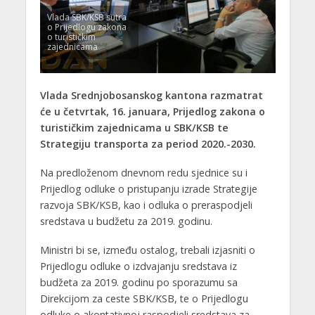
Vlada SBK/KSB sutra
o Prijedlogu zakona
o turističkim
zajednicama
Vlada Srednjobosanskog kantona razmatrat
će u četvrtak, 16. januara, Prijedlog zakona o
turističkim zajednicama u SBK/KSB te
Strategiju transporta za period 2020.-2030.
Na predloženom dnevnom redu sjednice su i
Prijedlog odluke o pristupanju izrade Strategije
razvoja SBK/KSB, kao i odluka o preraspodjeli
sredstava u budžetu za 2019. godinu.
Ministri bi se, između ostalog, trebali izjasniti o
Prijedlogu odluke o izdvajanju sredstava iz
budžeta za 2019. godinu po sporazumu sa
Direkcijom za ceste SBK/KSB, te o Prijedlogu
odluke o akontativnoj raspodjeli sredstava za