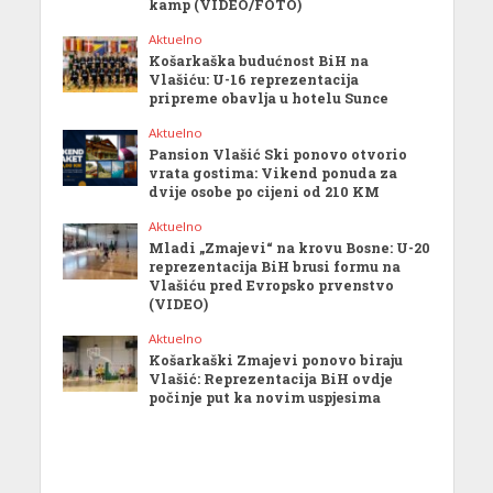
kamp (VIDEO/FOTO)
Aktuelno
Košarkaška budućnost BiH na
Vlašiću: U-16 reprezentacija
pripreme obavlja u hotelu Sunce
Aktuelno
Pansion Vlašić Ski ponovo otvorio
vrata gostima: Vikend ponuda za
dvije osobe po cijeni od 210 KM
Aktuelno
Mladi „Zmajevi“ na krovu Bosne: U-20
reprezentacija BiH brusi formu na
Vlašiću pred Evropsko prvenstvo
(VIDEO)
Aktuelno
Košarkaški Zmajevi ponovo biraju
Vlašić: Reprezentacija BiH ovdje
počinje put ka novim uspjesima