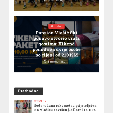
Aktuelno
Pansion Vlašić Ski
ponovo otvorio vrata
gostima: Vikend
ponuda za dvije osobe
po cijeni od 210 KM
1 month ago
Prethodno:
Aktuelno
Sedam dana rukometa i prijateljstva:
Na Vlašiću završen jubilarni 15. HTC