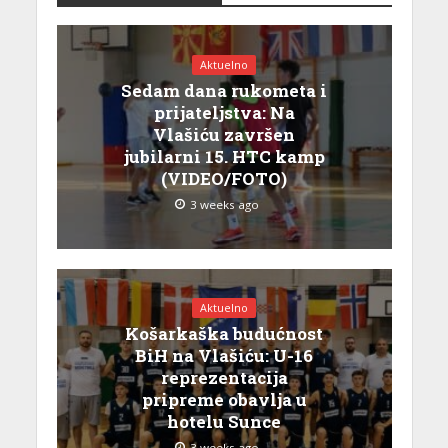
Aktuelno
Sedam dana rukometa i
prijateljstva: Na
Vlašiću završen
jubilarni 15. HTC kamp
(VIDEO/FOTO)
3 weeks ago
Aktuelno
Košarkaška budućnost
BiH na Vlašiću: U-16
reprezentacija
pripreme obavlja u
hotelu Sunce
3 weeks ago