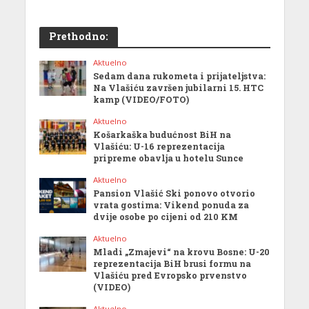
Prethodno:
Aktuelno
Sedam dana rukometa i prijateljstva:
Na Vlašiću završen jubilarni 15. HTC
kamp (VIDEO/FOTO)
Aktuelno
Košarkaška budućnost BiH na
Vlašiću: U-16 reprezentacija
pripreme obavlja u hotelu Sunce
Aktuelno
Pansion Vlašić Ski ponovo otvorio
vrata gostima: Vikend ponuda za
dvije osobe po cijeni od 210 KM
Aktuelno
Mladi „Zmajevi“ na krovu Bosne: U-20
reprezentacija BiH brusi formu na
Vlašiću pred Evropsko prvenstvo
(VIDEO)
Aktuelno