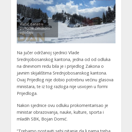
Vlašić danas u
punome zimskom
ugođaju
Na jučer održanoj sjednici Vlade
Srednjobosanskog kantona, jedna od od odluka
na dnevnom redu bila je i prijedlog Zakona o
javnim skijalištima Srednjobosanskog kantona.
Ovaj Prijedlog nije dobio potrebnu većinu glasova
ministara, te iz tog razloga nije usvojen u formi
Prijedloga.
Nakon sjednice ovu odluku prokomentarisao je
ministar obrazovanja, nauke, kulture, sporta i
mladih SBK, Bojan Domić.
”Trebamo postaviti sebi pitanje da li nama treba