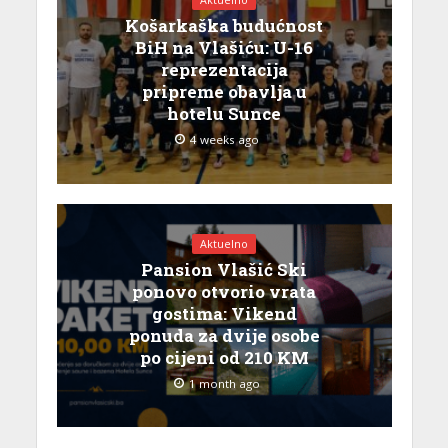
Aktuelno
Košarkaška budućnost
BiH na Vlašiću: U-16
reprezentacija
pripreme obavlja u
hotelu Sunce
4 weeks ago
Aktuelno
Pansion Vlašić Ski
ponovo otvorio vrata
gostima: Vikend
ponuda za dvije osobe
po cijeni od 210 KM
1 month ago