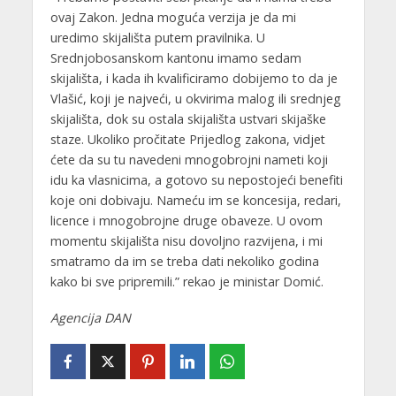
ovaj Zakon. Jedna moguća verzija je da mi
uredimo skijališta putem pravilnika. U
Srednjobosanskom kantonu imamo sedam
skijališta, i kada ih kvalificiramo dobijemo to da je
Vlašić, koji je najveći, u okvirima malog ili srednjeg
skijališta, dok su ostala skijališta ustvari skijaške
staze. Ukoliko pročitate Prijedlog zakona, vidjet
ćete da su tu navedeni mnogobrojni nameti koji
idu ka vlasnicima, a gotovo su nepostojeći benefiti
koje oni dobivaju. Nameću im se koncesija, redari,
licence i mnogobrojne druge obaveze. U ovom
momentu skijališta nisu dovoljno razvijena, i mi
smatramo da im se treba dati nekoliko godina
kako bi sve pripremili.” rekao je ministar Domić.
Agencija DAN