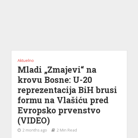
Aktuelno
Mladi „Zmajevi“ na
krovu Bosne: U-20
reprezentacija BiH brusi
formu na Vlašiću pred
Evropsko prvenstvo
(VIDEO)
2 months ago
2 Min Read