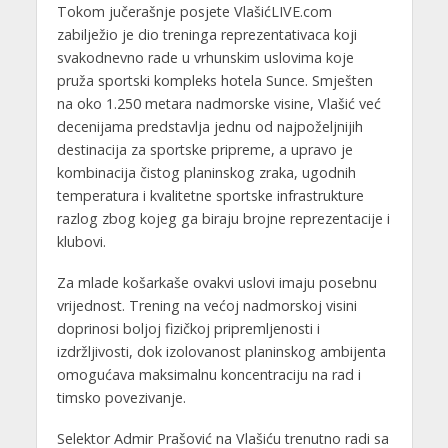
Tokom jučerašnje posjete VlašićLIVE.com
zabilježio je dio treninga reprezentativaca koji
svakodnevno rade u vrhunskim uslovima koje
pruža sportski kompleks hotela Sunce. Smješten
na oko 1.250 metara nadmorske visine, Vlašić već
decenijama predstavlja jednu od najpoželjnijih
destinacija za sportske pripreme, a upravo je
kombinacija čistog planinskog zraka, ugodnih
temperatura i kvalitetne sportske infrastrukture
razlog zbog kojeg ga biraju brojne reprezentacije i
klubovi.
Za mlade košarkaše ovakvi uslovi imaju posebnu
vrijednost. Trening na većoj nadmorskoj visini
doprinosi boljoj fizičkoj pripremljenosti i
izdržljivosti, dok izolovanost planinskog ambijenta
omogućava maksimalnu koncentraciju na rad i
timsko povezivanje.
Selektor Admir Prašović na Vlašiću trenutno radi sa