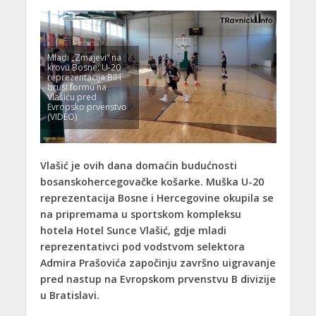
Mladi „Zmajevi“ na
krovu Bosne: U-20
reprezentacija BiH
brusi formu na
Vlašiću pred
Evropsko prvenstvo
(VIDEO)
Vlašić je ovih dana domaćin budućnosti
bosanskohercegovačke košarke. Muška U-20
reprezentacija Bosne i Hercegovine okupila se
na pripremama u sportskom kompleksu
hotela Hotel Sunce Vlašić, gdje mladi
reprezentativci pod vodstvom selektora
Admira Prašovića
započinju završno uigravanje
pred nastup na Evropskom prvenstvu B divizije
u Bratislavi.