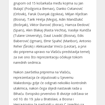
grupom od 15 košarkaša među kojima su Jan
Bulajić (Podgorica Bemax), Danko Cvitanović
(Orlovik), Faruk Duvnjak (Igokea), Miljan Klještan
(Bosna), Tarik Hrelja (Mega), Adin Mandžukić
(Bošnjak), Viktor Đurović (Borac), Hamza Đedović
(Spars), Alen Blakaj (Rasta Vechta), Vasilije Kuridža
(Tulane University), Daut Livadić (Bosna), Edis
Baberović (Igman), Elmir Spahić (Maribor), Antonio
Reher (Široki) i Aleksandar Vrećo (Leotar), a prvi
dio priprema upravo na Vlašiću predstavlja temelj
za sve ono što reprezentaciju očekuje tokom
narednih sedmica.
Nakon završetka priprema na Vlašiću,
reprezentacija će otputovati u Sjevernu
Makedoniju gdje će odigrati nekoliko kontrolnih
utakmica, nakon čega slijedi nastavak rada u
Bihaću. Evropsko prvenstvo B divizije održava se
od 10. do 19. jula u Bratislavi, a Bosna i
Hercegovina će nastupiti u grupi C zajedno sa