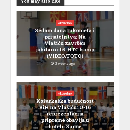
You may also like
Aktuelno
Sedam dana rukometa i
prijateljstva: Na
Vlašiću završen
jubilarni 15. HTC kamp
(VIDEO/FOTO)
3 weeks ago
Aktuelno
Košarkaška budućnost
BiH na Vlašiću: U-16
reprezentacija
pripreme obavlja u
hotelu Sunce