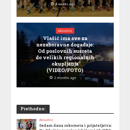
3 weeks ago
Aktuelno
Vlašić ima sve za
nezaboravne događaje:
Od poslovnih susreta
do velikih regionalnih
okupljanja
(VIDEO/FOTO)
2 months ago
Prethodno:
Aktuelno
Sedam dana rukometa i prijateljstva: