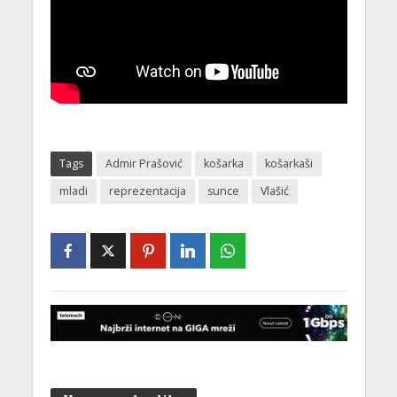
Tags
Admir Prašović
košarka
košarkaši
mladi
reprezentacija
sunce
Vlašić