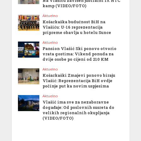
Na Vlašiću završen jubilarni 15. HTC
kamp (VIDEO/FOTO)
Aktuelno
Košarkaška budućnost BiH na
Vlašiću: U-16 reprezentacija
pripreme obavlja u hotelu Sunce
Aktuelno
Pansion Vlašić Ski ponovo otvorio
vrata gostima: Vikend ponuda za
dvije osobe po cijeni od 210 KM
Aktuelno
Košarkaški Zmajevi ponovo biraju
Vlašić: Reprezentacija BiH ovdje
počinje put ka novim uspjesima
Aktuelno
Vlašić ima sve za nezaboravne
događaje: Od poslovnih susreta do
velikih regionalnih okupljanja
(VIDEO/FOTO)