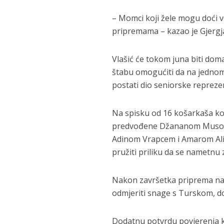
– Momci koji žele mogu doći ve
pripremama – kazao je Gjergj
Vlašić će tokom juna biti dom
štabu omogućiti da na jednom 
postati dio seniorske reprezen
Na spisku od 16 košarkaša koj
predvođene Džananom Muso
Adinom Vrapcem i Amarom Alib
pružiti priliku da se nametnu
Nakon završetka priprema na Vl
odmjeriti snage s Turskom, dok
Dodatnu potvrdu povjerenja ko