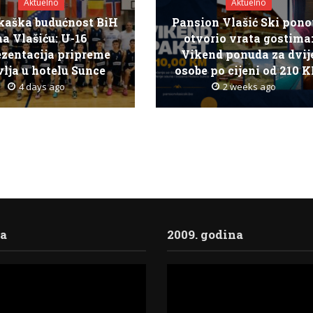
Aktuelno
Aktuelno
kaška budućnost BiH
Pansion Vlašić Ski pon
na Vlašiću: U-16
otvorio vrata gostima
ezentacija pripreme
Vikend ponuda za dvij
lja u hotelu Sunce
osobe po cijeni od 210 
4 days ago
2 weeks ago
ja
2009. godina