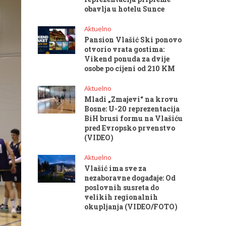
obavlja u hotelu Sunce
Aktuelno
Pansion Vlašić Ski ponovo
otvorio vrata gostima:
Vikend ponuda za dvije
osobe po cijeni od 210 KM
Aktuelno
Mladi „Zmajevi“ na krovu
Bosne: U-20 reprezentacija
BiH brusi formu na Vlašiću
pred Evropsko prvenstvo
(VIDEO)
Aktuelno
Vlašić ima sve za
nezaboravne događaje: Od
poslovnih susreta do
velikih regionalnih
okupljanja (VIDEO/FOTO)