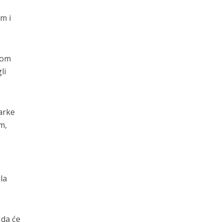
om i
nom
li
šarke
m,
la
 da će