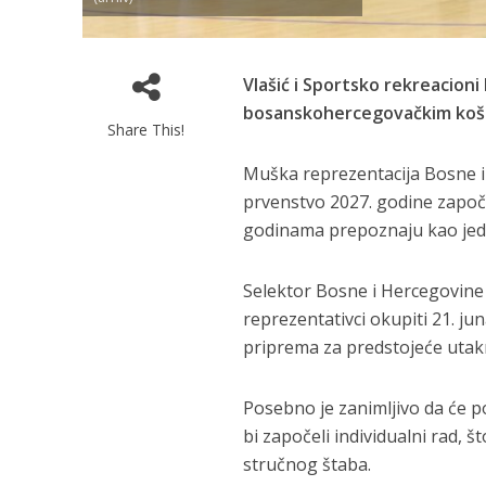
Vlašić i Sportsko rekreacioni
bosanskohercegovačkim koš
Share This!
Muška reprezentacija Bosne i 
prvenstvo 2027. godine započet
godinama prepoznaju kao jedno
Selektor Bosne i Hercegovin
reprezentativci okupiti 21. juna
priprema za predstojeće utakm
Posebno je zanimljivo da će po
bi započeli individualni rad, 
stručnog štaba.