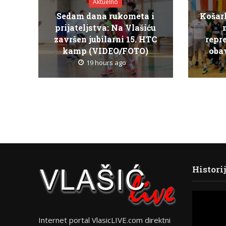
Aktuelno
Sedam dana rukometa i
Košar
prijateljstva: Na Vlašiću
završen jubilarni 15. HTC
repr
kamp (VIDEO/FOTO)
obav
19 hours ago
Histori
Internet portal VlasicLIVE.com direktni