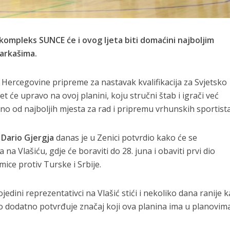
 kompleks SUNCE će i ovog ljeta biti domaćini najboljim
arkašima.
Hercegovine pripreme za nastavak kvalifikacija za Svjetsko
 će upravo na ovoj planini, koju stručni štab i igrači već
 od najboljih mjesta za rad i pripremu vrhunskih sportista
e
Dario Gjergja
danas je u Zenici potvrdio kako će se
 na Vlašiću, gdje će boraviti do 28. juna i obaviti prvi dio
ice protiv Turske i Srbije.
jedini reprezentativci na Vlašić stići i nekoliko dana ranije 
što dodatno potvrđuje značaj koji ova planina ima u planovim