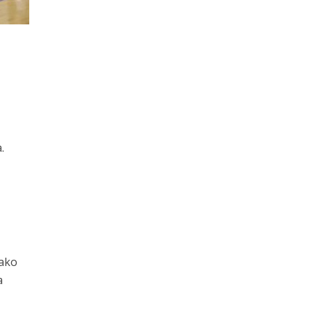
.
kako
a