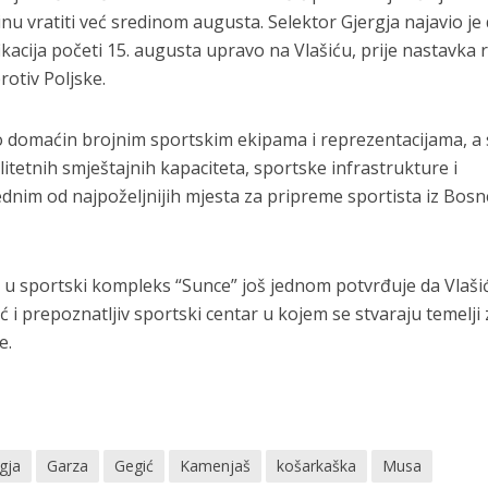
nu vratiti već sredinom augusta. Selektor Gjergja najavio je
kacija početi 15. augusta upravo na Vlašiću, prije nastavka 
rotiv Poljske.
o domaćin brojnim sportskim ekipama i reprezentacijama, a 
itetnih smještajnih kapaciteta, sportske infrastrukture i
ednim od najpoželjnijih mjesta za pripreme sportista iz Bosn
u sportski kompleks “Sunce” još jednom potvrđuje da Vlašić
eć i prepoznatljiv sportski centar u kojem se stvaraju temelji 
e.
gja
Garza
Gegić
Kamenjaš
košarkaška
Musa