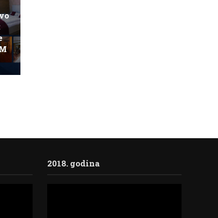
ovo
:
e
KM
2018. godina