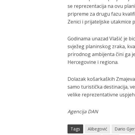
se reprezentacija na ovu plani
pripreme za drugu fazu kvalifi
Zenici i prijateljske utakmice p
Godinama unazad Vlašić je bi
svježeg planinskog zraka, kval
prirodnog ambijenta čini ga j
Hercegovine i regiona.
Dolazak košarkaških Zmajeva 
samo turistička destinacija, v
velike reprezentativne uspjeh
Agencija DAN
Tags
Alibegović
Dario Gjer