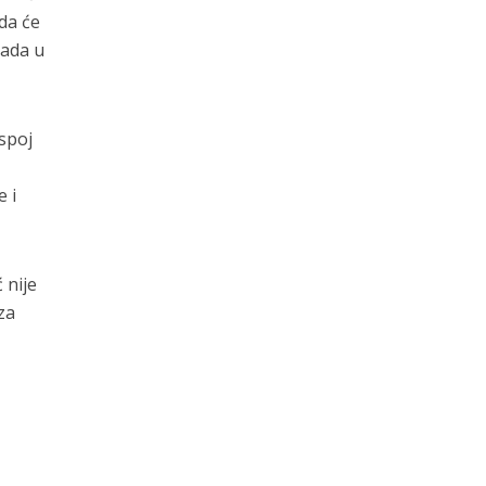
 da će
rada u
spoj
e i
 nije
za