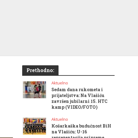
Prethodno:
Aktuelno
Sedam dana rukometa i
prijateljstva: Na Vlašiću
završen jubilarni 15. HTC
kamp (VIDEO/FOTO)
Aktuelno
Košarkaška budućnost BiH
na Vlašiću: U-16
reprezentacija pripreme