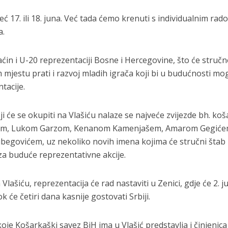
ć 17. ili 18. juna. Već tada ćemo krenuti s individualnim rad
a.
aćin i U-20 reprezentaciji Bosne i Hercegovine, što će struč
mjestu prati i razvoj mladih igrača koji bi u budućnosti mog
tacije.
i će se okupiti na Vlašiću nalaze se najveće zvijezde bh. ko
m, Lukom Garzom, Kenanom Kamenjašem, Amarom Gegiće
egovićem, uz nekoliko novih imena kojima će stručni štab
 za buduće reprezentativne akcije.
ašiću, reprezentacija će rad nastaviti u Zenici, gdje će 2. ju
 će četiri dana kasnije gostovati Srbiji.
je Košarkaški savez BiH ima u Vlašić predstavlja i činjenica