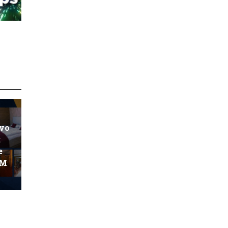
ovo
:
e
KM