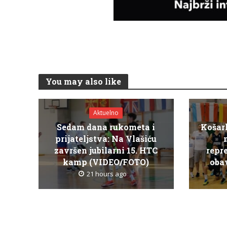
You may also like
Aktuelno
Sedam dana rukometa i
Košar
prijateljstva: Na Vlašiću
završen jubilarni 15. HTC
repr
kamp (VIDEO/FOTO)
obav
21 hours ago