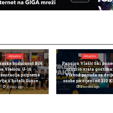
Aktuelno
Aktuelno
kaška budućnost BiH
Pansion Vlašić Ski pon
na Vlašiću: U-16
otvorio vrata gostima
ezentacija pripreme
Vikend ponuda za dvij
lja u hotelu Sunce
osobe po cijeni od 210 
4 days ago
2 weeks ago