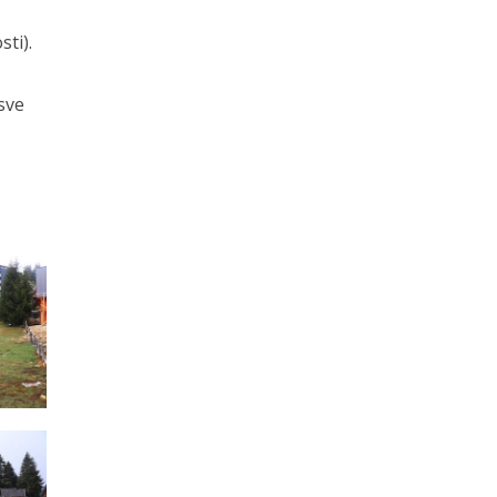
ti).
 sve