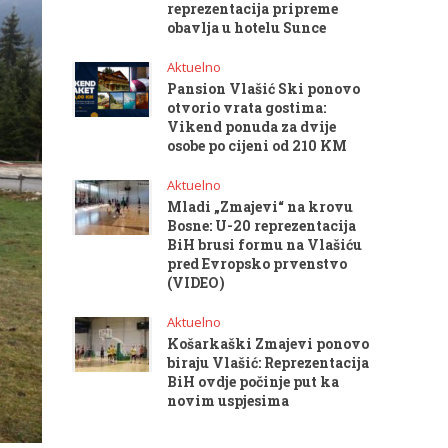
reprezentacija pripreme
obavlja u hotelu Sunce
Aktuelno
Pansion Vlašić Ski ponovo
otvorio vrata gostima:
Vikend ponuda za dvije
osobe po cijeni od 210 KM
Aktuelno
Mladi „Zmajevi“ na krovu
Bosne: U-20 reprezentacija
BiH brusi formu na Vlašiću
pred Evropsko prvenstvo
(VIDEO)
Aktuelno
Košarkaški Zmajevi ponovo
biraju Vlašić: Reprezentacija
BiH ovdje počinje put ka
novim uspjesima