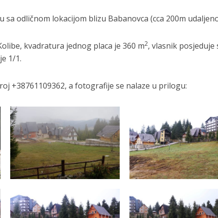
ću sa odličnom lokacijom blizu Babanovca (cca 200m udaljenos
2
Kolibe, kvadratura jednog placa je 360 m
, vlasnik posjeduje
je 1/1.
roj +38761109362, a fotografije se nalaze u prilogu: