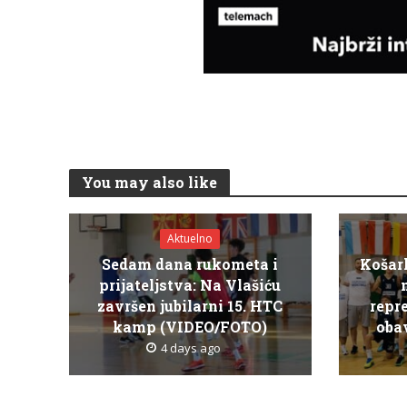
You may also like
Aktuelno
Sedam dana rukometa i
Košar
prijateljstva: Na Vlašiću
završen jubilarni 15. HTC
repr
kamp (VIDEO/FOTO)
obav
4 days ago