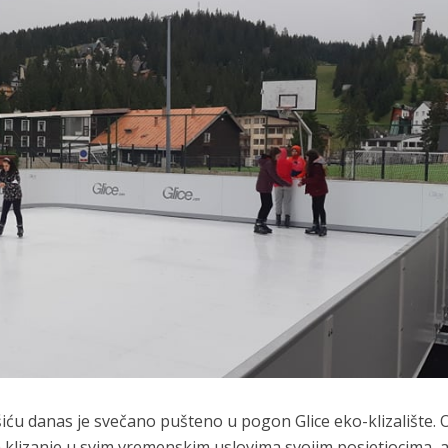
iću danas je svečano pušteno u pogon Glice eko-klizalište. 
klizanje u svim vremenskim uslovima svojim posjetiocima, a