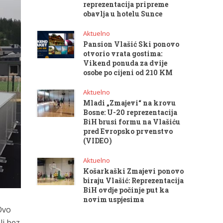
reprezentacija pripreme
obavlja u hotelu Sunce
Aktuelno
Pansion Vlašić Ski ponovo
otvorio vrata gostima:
Vikend ponuda za dvije
osobe po cijeni od 210 KM
Aktuelno
Mladi „Zmajevi“ na krovu
Bosne: U-20 reprezentacija
BiH brusi formu na Vlašiću
pred Evropsko prvenstvo
(VIDEO)
Aktuelno
Košarkaški Zmajevi ponovo
biraju Vlašić: Reprezentacija
BiH ovdje počinje put ka
novim uspjesima
Ovo
li bez