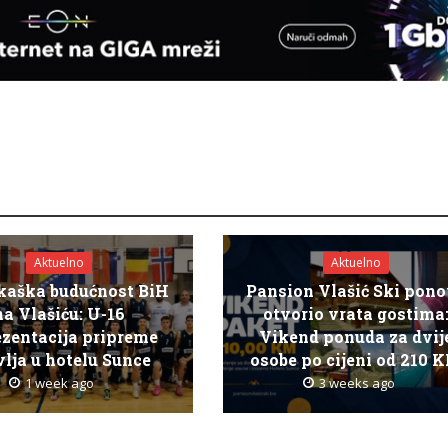
Aktuelno
Aktuelno
kaška budućnost BiH
Pansion Vlašić Ski pon
na Vlašiću: U-16
otvorio vrata gostima
ezentacija pripreme
Vikend ponuda za dvij
lja u hotelu Sunce
osobe po cijeni od 210 
1 week ago
3 weeks ago