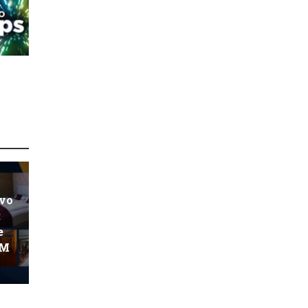
ovo
:
e
KM