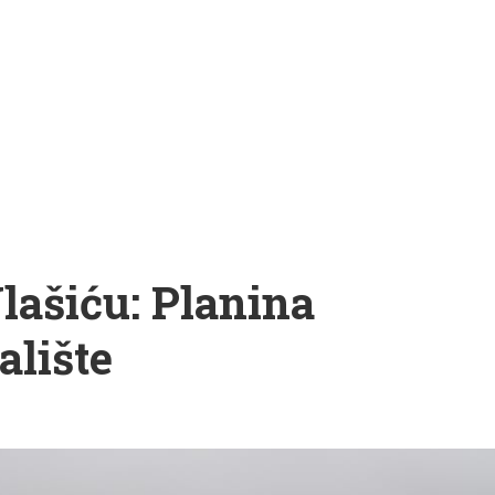
lašiću: Planina
alište