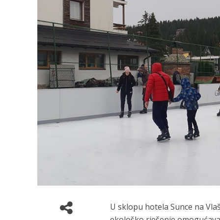
U sklopu hotela Sunce na Vlaš
ekološko rješenje omogućava 