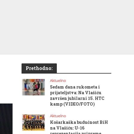
Prethodno:
Aktuelno
Sedam dana rukometa i
prijateljstva: Na Vlašiću
završen jubilarni 15. HTC
kamp (VIDEO/FOTO)
Aktuelno
Košarkaška budućnost BiH
na Vlašiću: U-16
reprezentacija pripreme