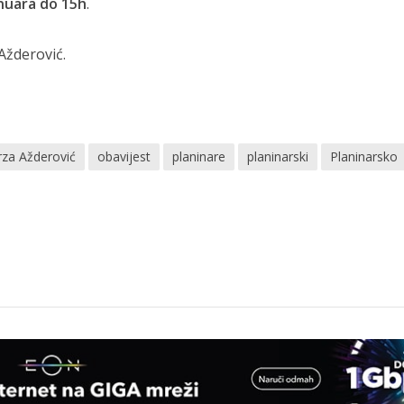
anuara do 15h
.
Ažderović.
rza Ažderović
obavijest
planinare
planinarski
Planinarsko