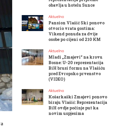
obavlja u hotelu Sunce
Aktuelno
Pansion Vlašić Ski ponovo
otvorio vrata gostima:
Vikend ponuda za dvije
osobe po cijeni od 210 KM
Aktuelno
Mladi „Zmajevi“ na krovu
Bosne: U-20 reprezentacija
BiH brusi formu na Vlašiću
pred Evropsko prvenstvo
(VIDEO)
Aktuelno
Košarkaški Zmajevi ponovo
biraju Vlašić: Reprezentacija
BiH ovdje počinje put ka
novim uspjesima
ra