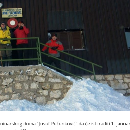
inarskog doma “Jusuf Pečenković” da će isti raditi
1. janua