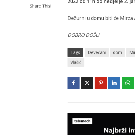
2022.od 11h do nedjelje 2. j
Share This!
Dežurni u domu biti će Mirza 
DOBRO DOŠLI
Tags
Devećani
dom
Mi
Vlašić