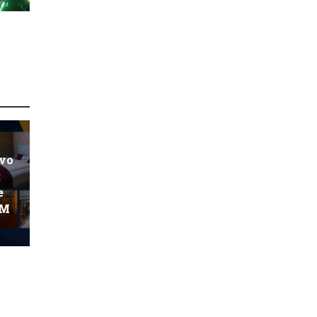
ovo
:
e
KM