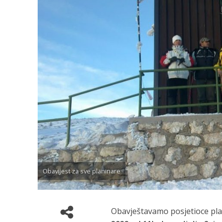
Obavijest za sve planinare
Obavještavamo posjetioce plan