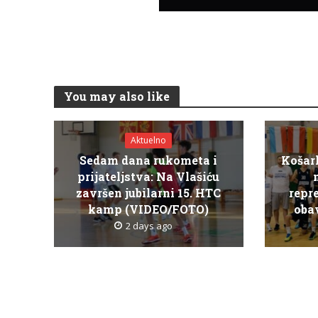
You may also like
Aktuelno
Sedam dana rukometa i
Košar
prijateljstva: Na Vlašiću
završen jubilarni 15. HTC
repr
kamp (VIDEO/FOTO)
obav
2 days ago