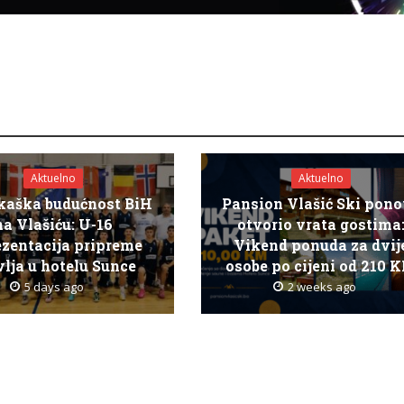
Aktuelno
Aktuelno
kaška budućnost BiH
Pansion Vlašić Ski pon
na Vlašiću: U-16
otvorio vrata gostima
ezentacija pripreme
Vikend ponuda za dvij
lja u hotelu Sunce
osobe po cijeni od 210 
5 days ago
2 weeks ago