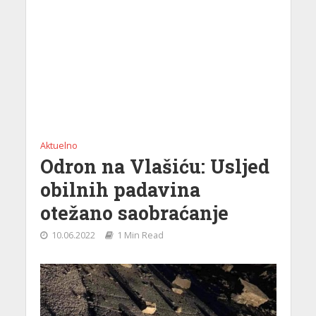
Aktuelno
Odron na Vlašiću: Usljed
obilnih padavina
otežano saobraćanje
10.06.2022
1 Min Read