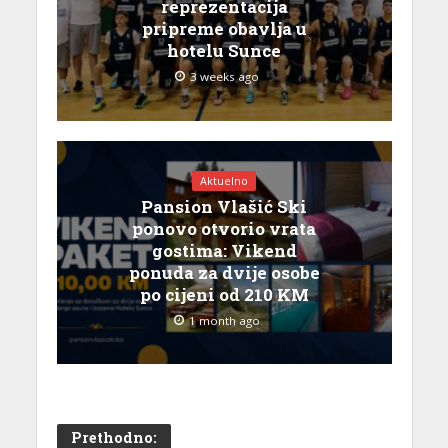
reprezentacija
pripreme obavlja u
hotelu Sunce
3 weeks ago
Aktuelno
Pansion Vlašić Ski
ponovo otvorio vrata
gostima: Vikend
ponuda za dvije osobe
po cijeni od 210 KM
1 month ago
Prethodno: