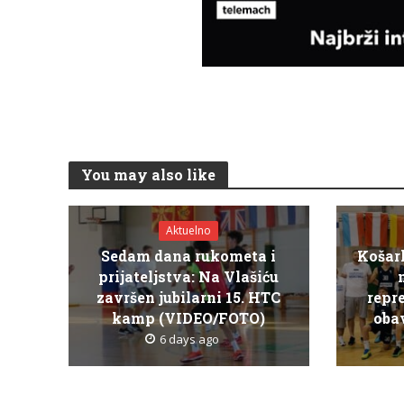
You may also like
Aktuelno
Sedam dana rukometa i
Košar
prijateljstva: Na Vlašiću
završen jubilarni 15. HTC
repr
kamp (VIDEO/FOTO)
obav
6 days ago