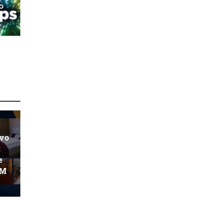
ovo
:
e
KM