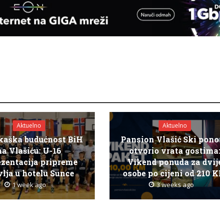
Aktuelno
Aktuelno
kaška budućnost BiH
Pansion Vlašić Ski pon
na Vlašiću: U-16
otvorio vrata gostima
ezentacija pripreme
Vikend ponuda za dvij
lja u hotelu Sunce
osobe po cijeni od 210 
1 week ago
3 weeks ago