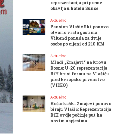
reprezentacija pripreme
obavlja u hotelu Sunce
Aktuelno
Pansion Vlašić Ski ponovo
otvorio vrata gostima:
Vikend ponuda za dvije
osobe po cijeni od 210 KM
Aktuelno
Mladi „Zmajevi“ na krovu
Bosne: U-20 reprezentacija
BiH brusi formu na Vlašiću
pred Evropsko prvenstvo
(VIDEO)
Aktuelno
Košarkaški Zmajevi ponovo
biraju Vlašić: Reprezentacija
BiH ovdje počinje put ka
novim uspjesima