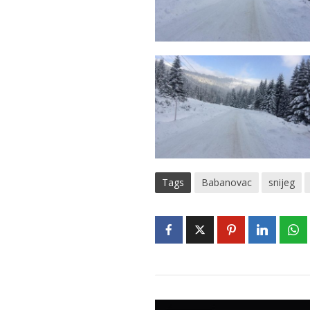
Tags
Babanovac
snijeg