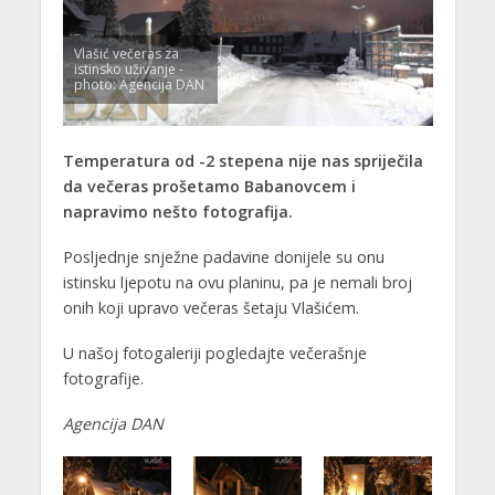
Vlašić večeras za
istinsko uživanje -
photo: Agencija DAN
Temperatura od -2 stepena nije nas spriječila
da večeras prošetamo Babanovcem i
napravimo nešto fotografija.
Posljednje snježne padavine donijele su onu
istinsku ljepotu na ovu planinu, pa je nemali broj
onih koji upravo večeras šetaju Vlašićem.
U našoj fotogaleriji pogledajte večerašnje
fotografije.
Agencija DAN