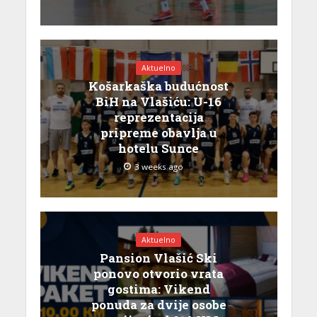
Aktuelno
Košarkaška budućnost
BiH na Vlašiću: U-16
reprezentacija
pripreme obavlja u
hotelu Sunce
3 weeks ago
Aktuelno
Pansion Vlašić Ski
ponovo otvorio vrata
gostima: Vikend
ponuda za dvije osobe