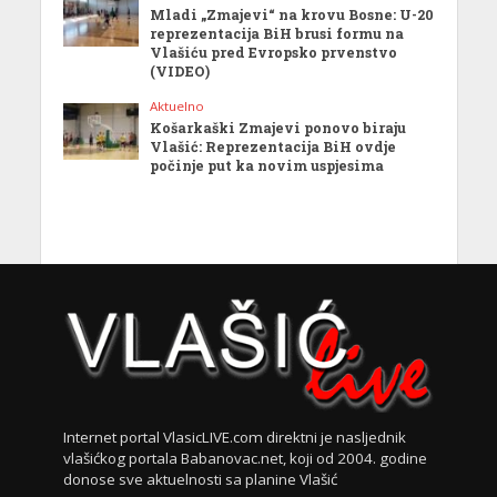
Mladi „Zmajevi“ na krovu Bosne: U-20
reprezentacija BiH brusi formu na
Vlašiću pred Evropsko prvenstvo
(VIDEO)
Aktuelno
Košarkaški Zmajevi ponovo biraju
Vlašić: Reprezentacija BiH ovdje
počinje put ka novim uspjesima
Internet portal VlasicLIVE.com direktni je nasljednik
vlašićkog portala Babanovac.net, koji od 2004. godine
donose sve aktuelnosti sa planine Vlašić