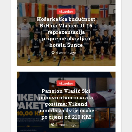
Aktuelno
Košarkaška budućnost
BiH na Vlašiću: U-16
reprezentacija
pripreme obavlja u
hotelu Sunce
4 weeks ago
Aktuelno
Pansion Vlašić Ski
ponovo otvorio vrata
gostima: Vikend
ponuda za dvije osobe
po cijeni od 210 KM
1 month ago