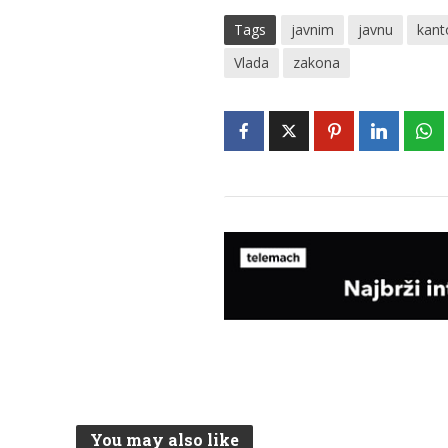
Tags
javnim
javnu
kant
Vlada
zakona
You may also like