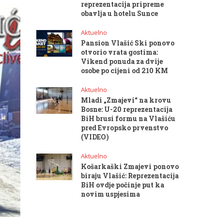
reprezentacija pripreme
obavlja u hotelu Sunce
Aktuelno
Pansion Vlašić Ski ponovo
otvorio vrata gostima:
Vikend ponuda za dvije
osobe po cijeni od 210 KM
Aktuelno
Mladi „Zmajevi“ na krovu
Bosne: U-20 reprezentacija
BiH brusi formu na Vlašiću
pred Evropsko prvenstvo
(VIDEO)
Aktuelno
Košarkaški Zmajevi ponovo
biraju Vlašić: Reprezentacija
BiH ovdje počinje put ka
novim uspjesima