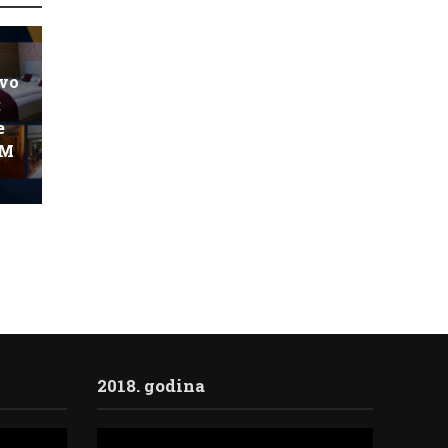
ovo
:
e
KM
2018. godina