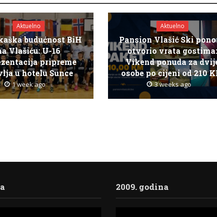
Aktuelno
Aktuelno
kaška budućnost BiH
Pansion Vlašić Ski pon
na Vlašiću: U-16
otvorio vrata gostima
ezentacija pripreme
Vikend ponuda za dvij
lja u hotelu Sunce
osobe po cijeni od 210 
1 week ago
3 weeks ago
ja
2009. godina