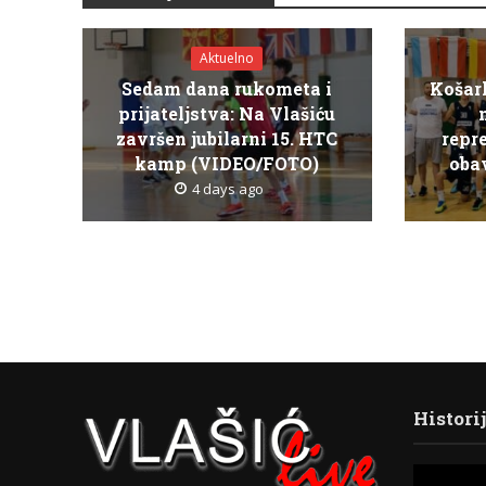
Aktuelno
Sedam dana rukometa i
Košar
prijateljstva: Na Vlašiću
završen jubilarni 15. HTC
repr
kamp (VIDEO/FOTO)
obav
4 days ago
Histori