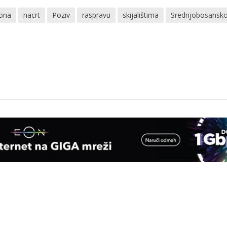
ona
nacrt
Poziv
raspravu
skijalištima
Srednjobosansk