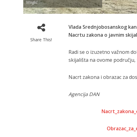
Maglić
Vlada Srednjobosanskog kant
Nacrtu zakona o javnim skij
Share This!
Radi se o izuzetno važnom dok
skijališta na ovome području, t
Nacrt zakona i obrazac za do
Agencija DAN
Nacrt_zakona_
Obrazac_za_