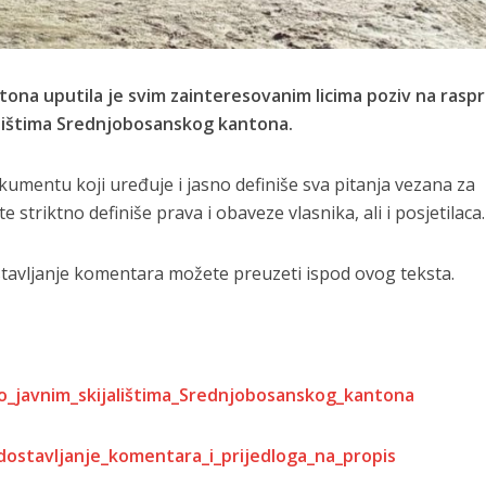
ona uputila je svim zainteresovanim licima poziv na rasp
alištima Srednjobosanskog kantona.
umentu koji uređuje i jasno definiše sva pitanja vezana za
e striktno definiše prava i obaveze vlasnika, ali i posjetilaca.
stavljanje komentara možete preuzeti ispod ovog teksta.
o_javnim_skijalištima_Srednjobosanskog_kantona
dostavljanje_komentara_i_prijedloga_na_propis