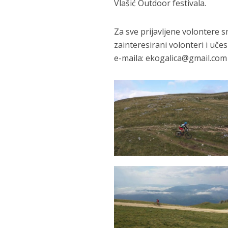
Vlašić Outdoor festivala.
Za sve prijavljene volontere s
zainteresirani volonteri i uč
e-maila: ekogalica@gmail.com i