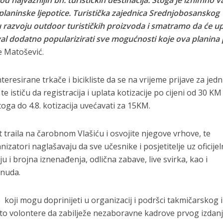
planinske ljepotice. Turistička zajednica Srednjobosanskog
razvoju outdoor turističkih proizvoda i smatramo da će u
val dodatno popularizirati sve mogućnosti koje ova planina
je Matošević.
teresirane trkače i bicikliste da se na vrijeme prijave za jed
te ističu da registracija i uplata kotizacije po cijeni od 30 KM
toga do 4.8. kotizacija uvećavati za 15KM.
t traila na čarobnom Vlašiću i osvojite njegove vrhove, te
izatori naglašavaju da sve učesnike i posjetitelje uz oficijel
 i brojna iznenađenja, odlična zabave, live svirka, kao i
nuda.
koji mogu doprinijeti u organizacij i podršci takmičarskog i
oto volontere da zabilježe nezaboravne kadrove prvog izdan