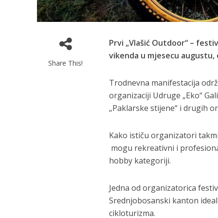
Prvi „Vlašić Outdoor“ – festi
vikenda u mjesecu augustu, 
Share This!
Trodnevna manifestacija održav
organizaciji Udruge „Eko“ Gal
„Paklarske stijene“ i drugih o
Kako ističu organizatori takmi
mogu rekreativni i profesionalni
hobby kategoriji.
Jedna od organizatorica festiva
Srednjobosanski kanton ideal
cikloturizma.