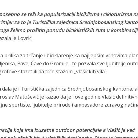
osebno se teži ka popularizaciji biciklizma i cikloturizma n
imjer za to je Turistička zajednica Srednjobosanskog kanto
oga želimo prošititi ponudu biciklističkih ruta u kombinaciji
kazala je Lovrić.
na prilika za trčanje i biciklarenje ka najljepšim vrhovima pla
ljenika, Pave, Čave do Gromile, te pozvala sve ljubitelje out
rofove staze“ ili da trče stazom „vlašićkih vila“.
a dala je i Turistička zajednica Srednjobosanskog kantona, a
oslav Matošević je kazao da je i ove godine Vlašić definitiv
jne sportiste, ljubitelje prirode i ambasadore zdravog način
nacija koja ima izuzetne outdoor potencijale a Vlašić je već
 najvažnijih bh. turističkih destinacija. Stoga je iznimno 