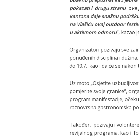
pokazati i drugu stranu ove 
kantona daje snažnu podršku 
na Vlašiću ovaj outdoor festi
u aktivnom odmoru
“, kazao 
Organizatori pozivaju sve zain
ponuđenih disciplina i dužina, 
do 10.7. kao i da će se nakon 
Uz moto „Osjetite uzbudljivos
pomjerite svoje granice“, organ
program manifestacije, očekuju
raznovrsna gastronomska po
Također, pozivaju i volontere 
revijalnog programa, kao i f