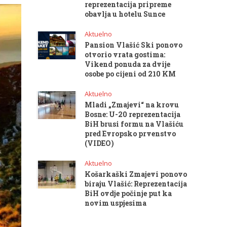
reprezentacija pripreme
obavlja u hotelu Sunce
Aktuelno
Pansion Vlašić Ski ponovo
otvorio vrata gostima:
Vikend ponuda za dvije
osobe po cijeni od 210 KM
Aktuelno
Mladi „Zmajevi“ na krovu
Bosne: U-20 reprezentacija
BiH brusi formu na Vlašiću
pred Evropsko prvenstvo
(VIDEO)
Aktuelno
Košarkaški Zmajevi ponovo
biraju Vlašić: Reprezentacija
BiH ovdje počinje put ka
novim uspjesima