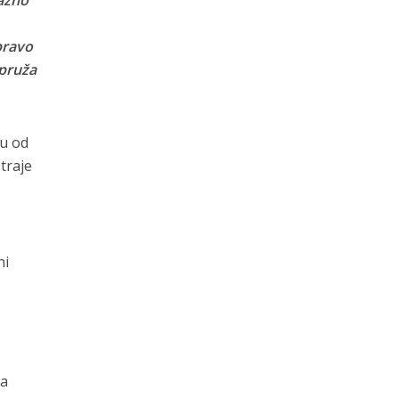
pravo
 pruža
nu od
 traje
ni
ja