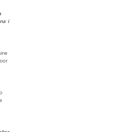
a
na i
nine
door
no
a
važno