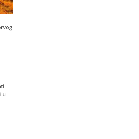
 prvog
ti
i u