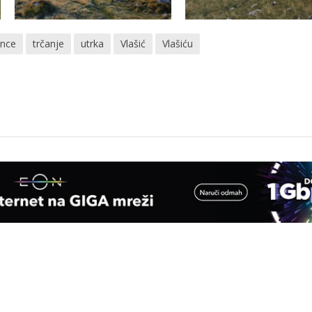
unce
trčanje
utrka
Vlašić
Vlašiću