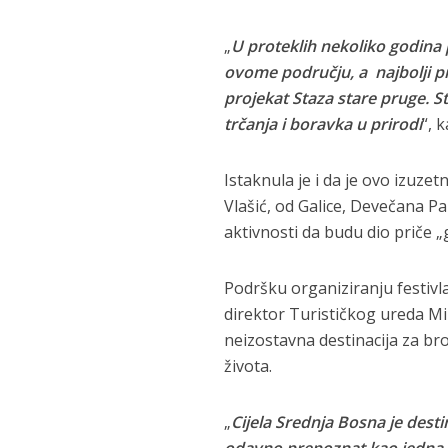
„
U proteklih nekoliko godina p
ovome području, a najbolji pr
projekat Staza stare pruge. St
trčanja i boravka u prirodi
“, 
Istaknula je i da je ovo izuzet
Vlašić, od Galice, Devečana Pa
aktivnosti da budu dio priče „g
Podršku organiziranju festivl
direktor Turističkog ureda Mir
neizostavna destinacija za bro
života.
„
Cijela Srednja Bosna je desti
odavno prepoznat kao jedna od