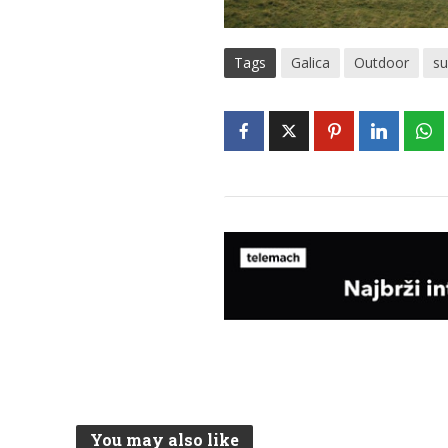
Tags
Galica
Outdoor
s
You may also like