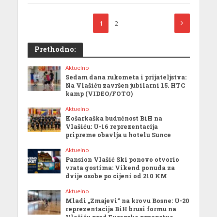
1
2
Prethodno:
Aktuelno
Sedam dana rukometa i prijateljstva:
Na Vlašiću završen jubilarni 15. HTC
kamp (VIDEO/FOTO)
Aktuelno
Košarkaška budućnost BiH na
Vlašiću: U-16 reprezentacija
pripreme obavlja u hotelu Sunce
Aktuelno
Pansion Vlašić Ski ponovo otvorio
vrata gostima: Vikend ponuda za
dvije osobe po cijeni od 210 KM
Aktuelno
Mladi „Zmajevi“ na krovu Bosne: U-20
reprezentacija BiH brusi formu na
Vlašiću pred Evropsko prvenstvo