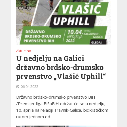
Aktuelno
U nedjelju na Galici
državno brdsko-drumsko
prvenstvo „Vlašić Uphill“
06.04.2022
Državno brdsko-drumsko prvenstvo BiH
/Premijer liga BiSaBiH održat će se u nedjelju,
10. aprila na relaciji Travnik-Galica, biciklističkom
rutom jednom od...