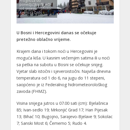
Prognoza do
ponedjeljka: Slijedi
još snijega! - photo:
Agencija DAN
U Bosni i Hercegovini danas se očekuje
pretežno oblačno vrijeme.
Krajem dana i tokom noći u Hercegovini je
moguća kiša. U kasnim večernjim satima ili u noći
sa petka na subotu u Bosni se očekuje snijeg.
Vjetar slab istočni i sjeveroistočni. Najviša dnevna
temperatura od 1 do 6, na jugu do 11 stepeni,
saopćeno je iz Federalnog hidrometeorološkog
zavoda (FHMZ).
Visina snijega jutros u 07.00 sati (cm): Bjelašnica
85; Ivan-sedlo 19; Mrkonjić Grad 17; Han Pijesak
13; Bihać 10; Bugojno, Sarajevo-Bjelave 9; Sokolac
7; Sanski Most 6; Čemerno 5; Rudo 4.