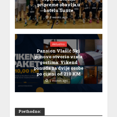
pripreme obavlja u
hotelu Sunce
3 weeks ago
Aktuelno
Pansion Vlašić Ski
ponovo otvorio vrata
gostima: Vikend
ponuda za dvije osobe
po cijeni od 210 KM
1 month ago
Prethodno: