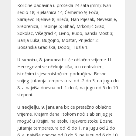
Količine padavina u protekla 24 sata (mm): Ivan-
sedlo 18; Bjelašnica 14; Čemerno 9; Foča,
Sarajevo-Bjelave 8; Bileća, Han Pijesak, Nevesinje,
Srebrenica, Trebinje 5; Bihać, Mrkonjić Grad,
Sokolac, Višegrad 4; Livno, Rudo, Sanski Most 3;
Banja Luka, Bugojno, Mostar, Prijedor 2;
Bosanska Gradiška, Doboj, Tuzla 1.
U subotu, 8. januara
bit će oblačno vrijeme. U
Hercegovini se očekuje kiša, a u centralnim,
istočnim i sjeveroistočnim područjima Bosne
snijeg. Jutarnja temperatura od -2 do 3, na jugu do
8, a najviša dnevna od -1 do 4, na jugu od 5 do 10
stepeni.
U nedjelju, 9. januara
bit će pretežno oblačno
vrijeme. Krajam dana i tokom noći slab snijeg je
moguć u Krajini, na istoku i sjeveroistoku Bosne.
Jutarnja temperatura od -5 do 1, na jugu od 2 do
6, a najviša dnevna od 0 do 5, na jugu od 6 do 10