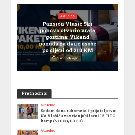
Aktuelno
Pansion Vlašić Ski
ponovo otvorio vrata
gostima: Vikend
ponuda za dvije osobe
po cijeni od 210 KM
1 month ago
Prethodno:
Aktuelno
Sedam dana rukometa i prijateljstva:
Na Vlašiću završen jubilarni 15. HTC
kamp (VIDEO/FOTO)
Aktuelno