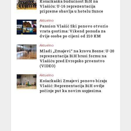
Košarkaška budućnost BiH na
Vlašiću: U-16 reprezentacija
pripreme obavlja u hotelu Sunce
Aktuelno
Pansion Vlašić Ski ponovo otvorio
vrata gostima: Vikend ponuda za
dvije osobe po cijeni od 210 KM
Aktuelno
Mladi „Zmajevi“ na krovu Bosne: U-20
reprezentacija BiH brusi formu na
Vlašiću pred Evropsko prvenstvo
(VIDEO)
Aktuelno
Košarkaški Zmajevi ponovo biraju
Vlašić: Reprezentacija BiH ovdje
počinje put ka novim uspjesima