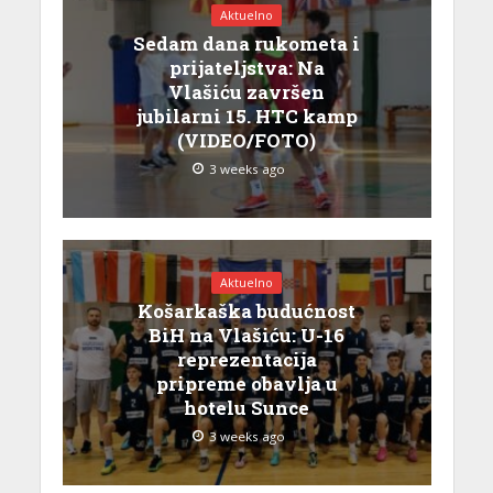
Aktuelno
Sedam dana rukometa i
prijateljstva: Na
Vlašiću završen
jubilarni 15. HTC kamp
(VIDEO/FOTO)
3 weeks ago
Aktuelno
Košarkaška budućnost
BiH na Vlašiću: U-16
reprezentacija
pripreme obavlja u
hotelu Sunce
3 weeks ago