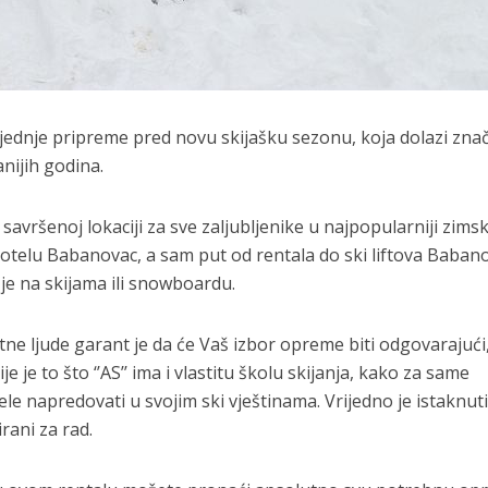
posljednje pripreme pred novu skijašku sezonu, koja dolazi zna
anijih godina.
savršenoj lokaciji za sve zaljubljenike u najpopularniji zimsk
telu Babanovac, a sam put od rentala do ski liftova Babano
ć je na skijama ili snowboardu.
ne ljude garant je da će Vaš izbor opreme biti odgovarajući
je to što ‘’AS’’ ima i vlastitu školu skijanja, kako za same
žele napredovati u svojim ski vještinama. Vrijedno je istaknut
rani za rad.