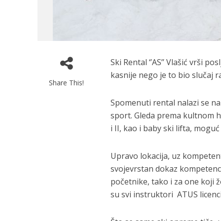
Ski Rental ‘’AS’’ Vlašić vrši 
kasnije nego je to bio slučaj r
Share This!
Spomenuti rental nalazi se na 
sport. Gleda prema kultnom ho
i II, kao i baby ski lifta, mogu
Upravo lokacija, uz kompetent
svojevrstan dokaz kompetencije 
početnike, tako i za one koji 
su svi instruktori ATUS licenci