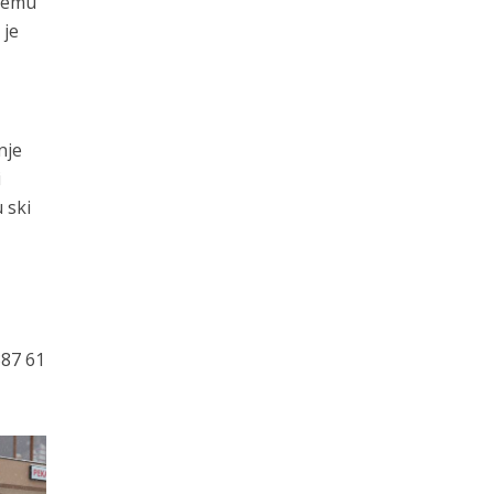
premu
 je
nje
i
 ski
387 61