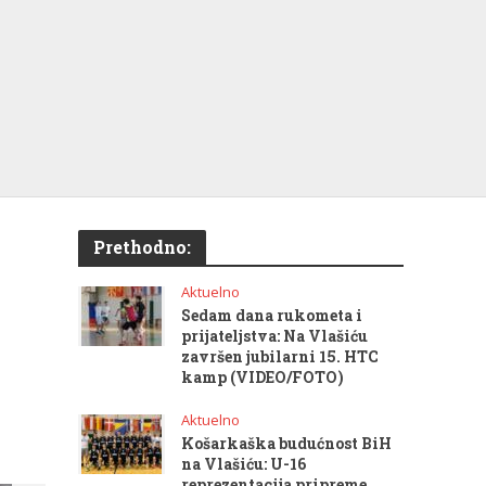
Prethodno:
Aktuelno
Sedam dana rukometa i
prijateljstva: Na Vlašiću
završen jubilarni 15. HTC
kamp (VIDEO/FOTO)
Aktuelno
Košarkaška budućnost BiH
na Vlašiću: U-16
reprezentacija pripreme