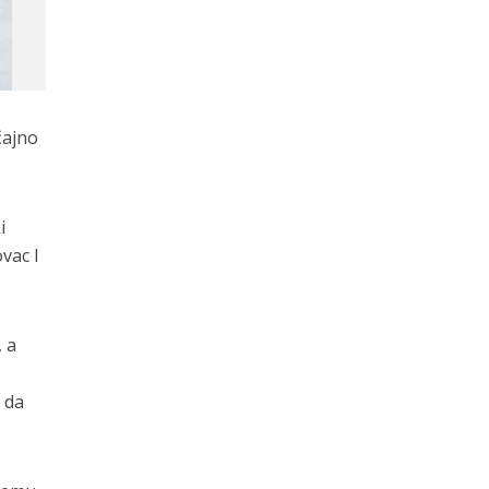
čajno
i
vac I
, a
i da