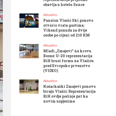
obavlja u hotelu Sunce
Aktuelno
Pansion Vlašić Ski ponovo
otvorio vrata gostima:
Vikend ponuda za dvije
osobe po cijeni od 210 KM
Aktuelno
Mladi „Zmajevi“ na krovu
Bosne: U-20 reprezentacija
BiH brusi formu na Vlašiću
pred Evropsko prvenstvo
(VIDEO)
Aktuelno
Košarkaški Zmajevi ponovo
biraju Vlašić: Reprezentacija
BiH ovdje počinje put ka
novim uspjesima