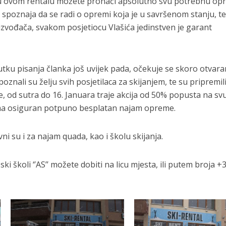
, u ovom rentalu možete pronaći apsolutno svu potrebnu o
a spoznaja da se radi o opremi koja je u savršenom stanju, te
izvođača, svakom posjetiocu Vlašića jedinstven je garant
utku pisanja članka još uvijek pada, očekuje se skoro otvara
prepoznali su želju svih posjetilaca za skijanjem, te su pripremil
 od sutra do 16. Januara traje akcija od 50% popusta na svu
ima osiguran potpuno besplatan najam opreme.
i su i za najam quada, kao i školu skijanja.
ski školi ‘’AS’’ možete dobiti na licu mjesta, ili putem broja +