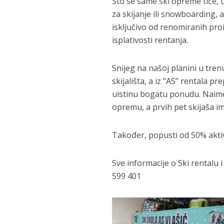
Što se same ski opreme tiče
za skijanje ili snowboarding, 
isključivo od renomiranih pro
isplativosti rentanja.
Snijeg na našoj planini u tren
skijališta, a iz ‘’AS’’ rentala 
uistinu bogatu ponudu. Naime,
opremu, a prvih pet skijaša 
Također, popusti od 50% aktivn
Sve informacije o Ski rentalu i 
599 401