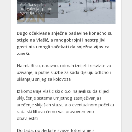
Vlašićka snježna
fotogalerija - photo:
Agencija DAN
Dugo očekivane snježne padavine konačno su
stigle na Vlašić, a mnogobrojni i nestrpljivi
gosti nisu mogli sačekati da snježna vijavica
završi.
Najmlađi su, naravno, odmah iznijeli i rekvizite za
uživanje, a putne službe za sada djeluju odlično i
uklanjaju snijeg sa kolovoza.
Iz kompanije Vlašić ski d.o.o. najavili su da slijedi
uključenje sistema umjetnog zasnježivanja i
uređenje skijaških staza, a o eventualnom početku
rada ski liftova ćemo vas pravovremeno
obavijestiti.
Do tada, pogledajte svježe fotografije s