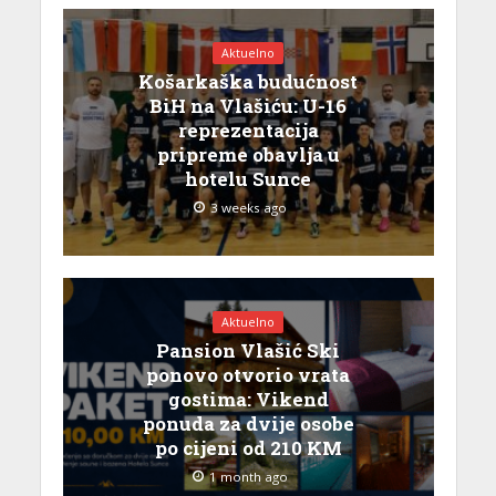
Aktuelno
Košarkaška budućnost
BiH na Vlašiću: U-16
reprezentacija
pripreme obavlja u
hotelu Sunce
3 weeks ago
Aktuelno
Pansion Vlašić Ski
ponovo otvorio vrata
gostima: Vikend
ponuda za dvije osobe
po cijeni od 210 KM
1 month ago