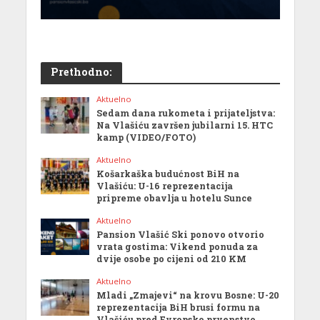
Prethodno:
Aktuelno
Sedam dana rukometa i prijateljstva:
Na Vlašiću završen jubilarni 15. HTC
kamp (VIDEO/FOTO)
Aktuelno
Košarkaška budućnost BiH na
Vlašiću: U-16 reprezentacija
pripreme obavlja u hotelu Sunce
Aktuelno
Pansion Vlašić Ski ponovo otvorio
vrata gostima: Vikend ponuda za
dvije osobe po cijeni od 210 KM
Aktuelno
Mladi „Zmajevi“ na krovu Bosne: U-20
reprezentacija BiH brusi formu na
Vlašiću pred Evropsko prvenstvo