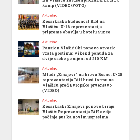
Na Vlašiću završen jubilarni 15. HTC
kamp (VIDEO/FOTO)
Aktuelno
Košarkaška budućnost BiH na
Vlašiću: U-16 reprezentacija
pripreme obavlja u hotelu Sunce
Aktuelno
Pansion Vlašić Ski ponovo otvorio
vrata gostima: Vikend ponuda za
dvije osobe po cijeni od 210 KM
Aktuelno
Mladi „Zmajevi“ na krovu Bosne: U-20
reprezentacija BiH brusi formu na
Vlašiću pred Evropsko prvenstvo
(VIDEO)
Aktuelno
Košarkaški Zmajevi ponovo biraju
Vlašić: Reprezentacija BiH ovdje
počinje put ka novim uspjesima