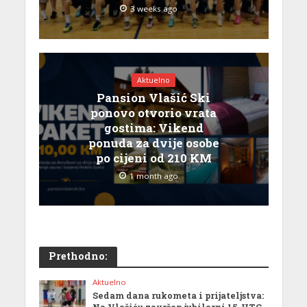
3 weeks ago
Aktuelno
Pansion Vlašić Ski
ponovo otvorio vrata
gostima: Vikend
ponuda za dvije osobe
po cijeni od 210 KM
1 month ago
Prethodno:
Aktuelno
Sedam dana rukometa i prijateljstva: