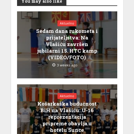
You may also like
Aktuelno
Sedam dana rukometa i
prijateljstva: Na
Vlašiću završen
jubilarni 15. HTC kamp
(VIDEO/FOTO)
3 weeks ago
Aktuelno
Košarkaška budućnost
BiH na Vlašiću: U-16
reprezentacija
pripreme obavlja u
hotelu Sunce