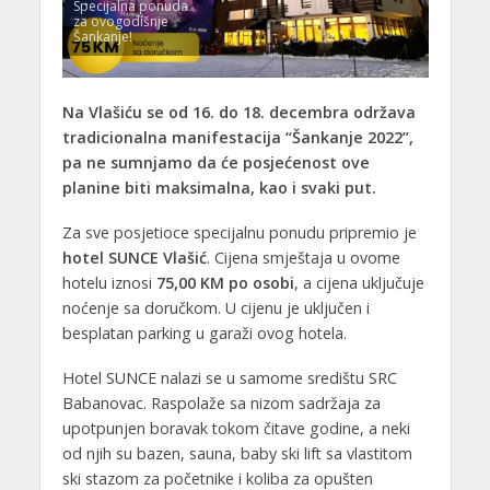
Specijalna ponuda
za ovogodišnje
Šankanje!
Na Vlašiću se od 16. do 18. decembra održava
tradicionalna manifestacija “Šankanje 2022”,
pa ne sumnjamo da će posjećenost ove
planine biti maksimalna, kao i svaki put.
Za sve posjetioce specijalnu ponudu pripremio je
hotel SUNCE Vlašić
. Cijena smještaja u ovome
hotelu iznosi
75,00 KM po osobi
, a cijena uključuje
noćenje sa doručkom. U cijenu je uključen i
besplatan parking u garaži ovog hotela.
Hotel SUNCE nalazi se u samome središtu SRC
Babanovac. Raspolaže sa nizom sadržaja za
upotpunjen boravak tokom čitave godine, a neki
od njih su bazen, sauna, baby ski lift sa vlastitom
ski stazom za početnike i koliba za opušten