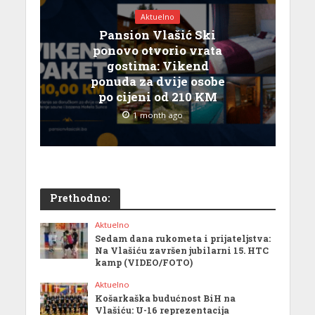
Aktuelno
Pansion Vlašić Ski
ponovo otvorio vrata
gostima: Vikend
ponuda za dvije osobe
po cijeni od 210 KM
1 month ago
Prethodno:
Aktuelno
Sedam dana rukometa i prijateljstva:
Na Vlašiću završen jubilarni 15. HTC
kamp (VIDEO/FOTO)
Aktuelno
Košarkaška budućnost BiH na
Vlašiću: U-16 reprezentacija