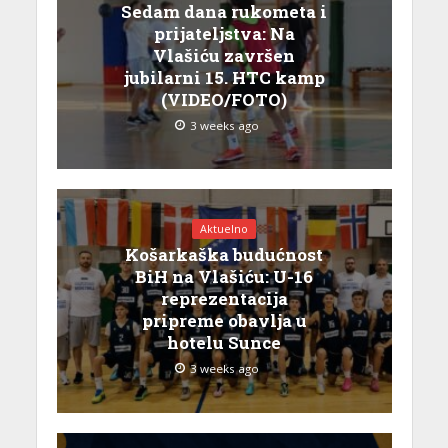
Sedam dana rukometa i
prijateljstva: Na
Vlašiću završen
jubilarni 15. HTC kamp
(VIDEO/FOTO)
3 weeks ago
Aktuelno
Košarkaška budućnost
BiH na Vlašiću: U-16
reprezentacija
pripreme obavlja u
hotelu Sunce
3 weeks ago