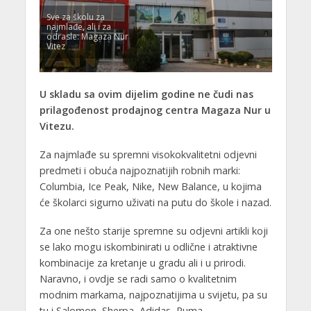
Sve za školu za
najmlađe, ali i za
odrasle: Magaza Nur
Vitez
U skladu sa ovim dijelim godine ne čudi nas
prilagođenost prodajnog centra Magaza Nur u
Vitezu.
Za najmlađe su spremni visokokvalitetni odjevni
predmeti i obuća najpoznatijih robnih marki:
Columbia, Ice Peak, Nike, New Balance, u kojima
će školarci sigurno uživati na putu do škole i nazad.
Za one nešto starije spremne su odjevni artikli koji
se lako mogu iskombinirati u odlične i atraktivne
kombinacije za kretanje u gradu ali i u prirodi.
Naravno, i ovdje se radi samo o kvalitetnim
modnim markama, najpoznatijima u svijetu, pa su
tu i Salomon, Sherpa, Adidas, Puma.