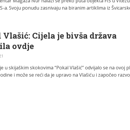
centar Magaza Nur nalazi se preko puta objekta FIS u Vitezu,
a. Svoju ponudu zasnivaju na biranim artiklima iz Švicarske
 Vlašić: Cijela je bivša država
ila ovdje
21
 u skijaškim skokovima “Pokal Vlašić” odvijalo se na ovoj p
odine i može se reći da je upravo na Vlašiću i započeo razvoj.