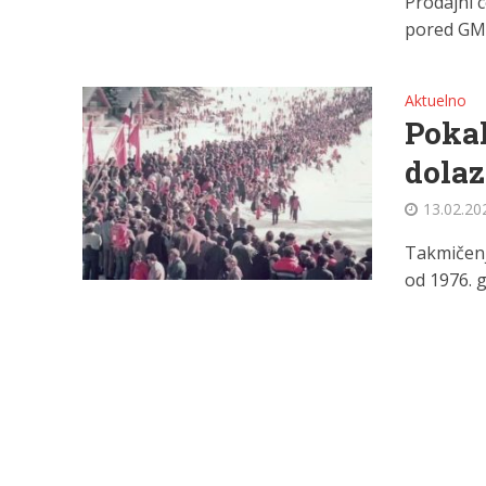
Prodajni 
pored GMS-
Aktuelno
Pokal
dolaz
13.02.20
Takmičenje
od 1976. g