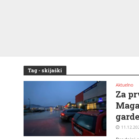
Tag - skijaški
Aktuelno
Za pr
Maga
gard
11.12.20