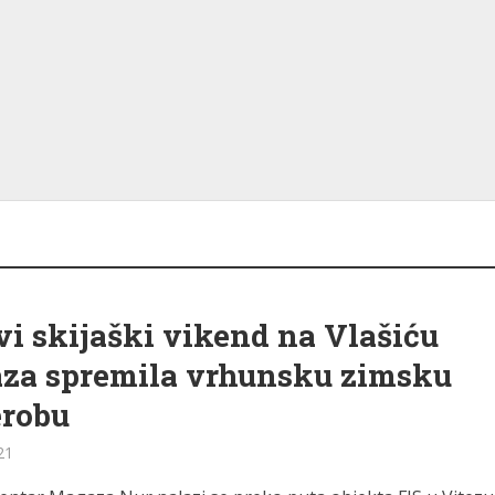
vi skijaški vikend na Vlašiću
za spremila vrhunsku zimsku
erobu
21