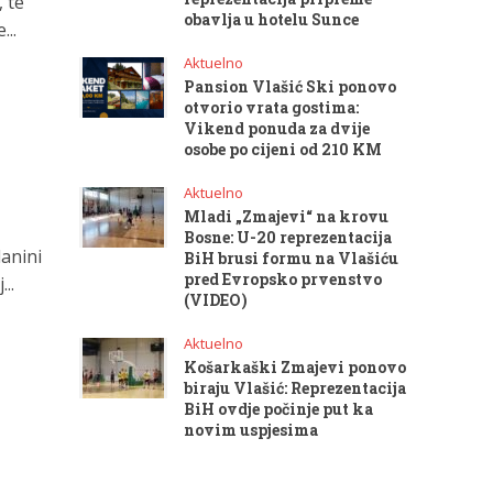
 te
obavlja u hotelu Sunce
...
Aktuelno
Pansion Vlašić Ski ponovo
otvorio vrata gostima:
Vikend ponuda za dvije
osobe po cijeni od 210 KM
Aktuelno
Mladi „Zmajevi“ na krovu
Bosne: U-20 reprezentacija
lanini
BiH brusi formu na Vlašiću
pred Evropsko prvenstvo
..
(VIDEO)
Aktuelno
Košarkaški Zmajevi ponovo
biraju Vlašić: Reprezentacija
BiH ovdje počinje put ka
novim uspjesima