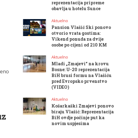
reprezentacija pripreme
obavlja u hotelu Sunce
Aktuelno
Pansion Vlašić Ski ponovo
otvorio vrata gostima:
Vikend ponuda za dvije
osobe po cijeni od 210 KM
Aktuelno
Mladi „Zmajevi“ na krovu
Bosne: U-20 reprezentacija
reno
BiH brusi formu na Vlašiću
pred Evropsko prvenstvo
(VIDEO)
Aktuelno
Košarkaški Zmajevi ponovo
biraju Vlašić: Reprezentacija
uz
BiH ovdje počinje put ka
novim uspjesima
a