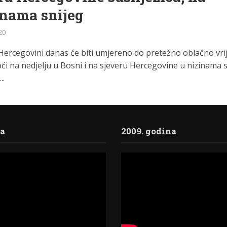
inama snijeg
20
 Hercegovini danas će biti umjereno do pretežno oblačno vr
i na nedjelju u Bosni i na sjeveru Hercegovine u nizinama 
..
ja
2009. godina