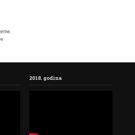
ijeme.
se
2018. godina