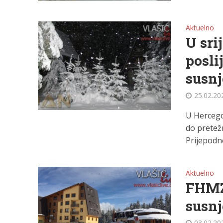
Aktuelno
U sri
posli
susnj
25.02.20
U Hercego
do pretež
Prijepodne
Aktuelno
FHMZB
susnj
03.02.20