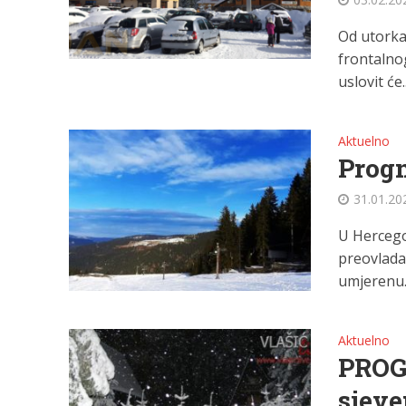
Od utorka
frontalnog
uslovit će..
Aktuelno
Prog
31.01.20
U Hercego
preovlada
umjerenu..
Aktuelno
PROG
sjeve