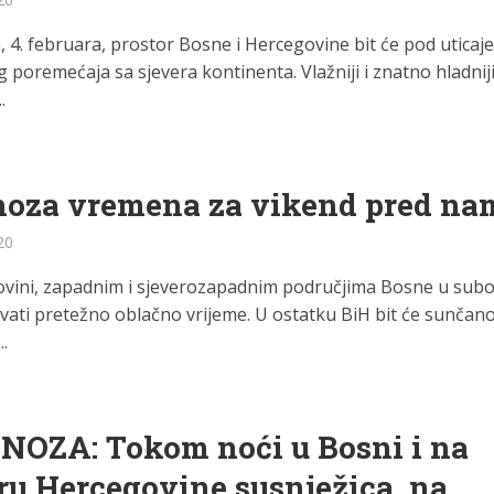
, 4. februara, prostor Bosne i Hercegovine bit će pod uticaj
 poremećaja sa sjevera kontinenta. Vlažniji i znatno hladnij
.
noza vremena za vikend pred na
20
vini, zapadnim i sjeverozapadnim područjima Bosne u subo
vati pretežno oblačno vrijeme. U ostatku BiH bit će sunčan
.
NOZA: Tokom noći u Bosni i na
ru Hercegovine susnježica, na