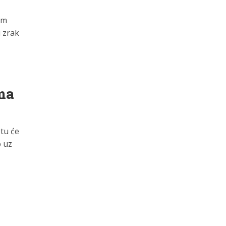
em
i zrak
ma
tu će
o uz