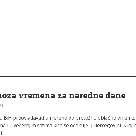
noza vremena za naredne dane
21
u BiH preovladavati umjereno do pretežno oblačno vrijeme.
a i u večernjim satima kiša se očekuje u Hercegovini, Krajin
...