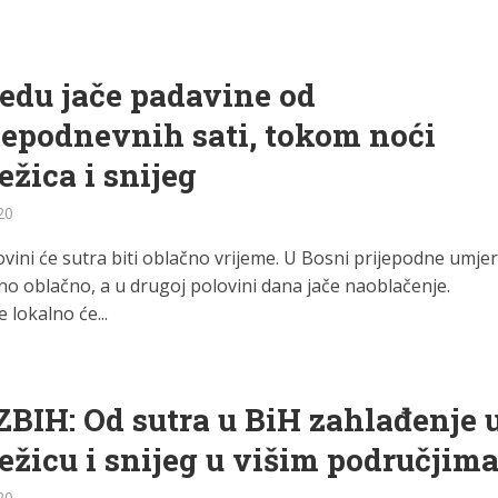
jedu jače padavine od
jepodnevnih sati, tokom noći
ežica i snijeg
20
vini će sutra biti oblačno vrijeme. U Bosni prijepodne umje
no oblačno, a u drugoj polovini dana jače naoblačenje.
 lokalno će...
IH: Od sutra u BiH zahlađenje 
ežicu i snijeg u višim područjim
20