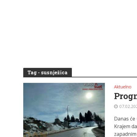
Tag - susnježica
Aktuelno
Prog
07.02.20
Danas će 
Krajem dan
zapadnim i