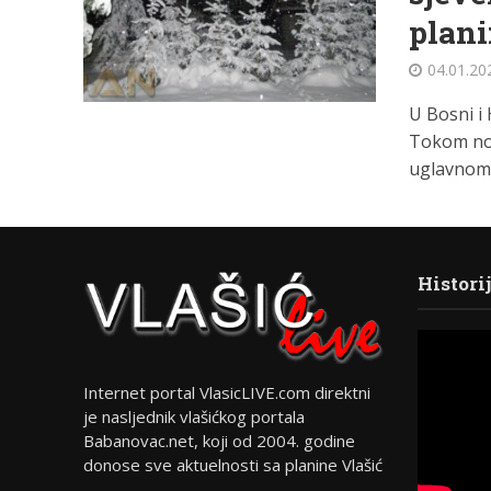
plan
04.01.20
U Bosni i
Tokom noć
uglavnom.
Histori
Internet portal VlasicLIVE.com direktni
je nasljednik vlašićkog portala
Babanovac.net, koji od 2004. godine
donose sve aktuelnosti sa planine Vlašić