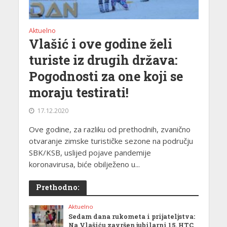
Aktuelno
Vlašić i ove godine želi
turiste iz drugih država:
Pogodnosti za one koji se
moraju testirati!
17.12.2020
Ove godine, za razliku od prethodnih, zvanično
otvaranje zimske turističke sezone na području
SBK/KSB, uslijed pojave pandemije
koronavirusa, biće obilježeno u...
Prethodno:
Aktuelno
Sedam dana rukometa i prijateljstva:
Na Vlašiću završen jubilarni 15. HTC